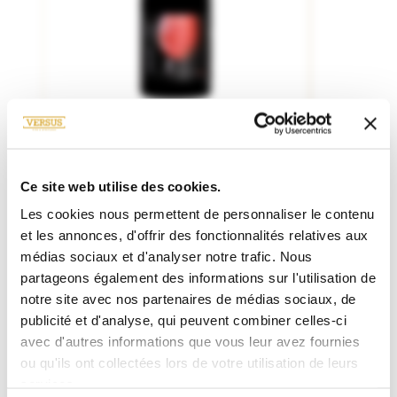
BEAUJOLAIS
BEAUJOLAIS BLACÉ VILLAGES 2021
BEAUJOLA
85.45
Domaine de Mont Joly
Do
Ce site web utilise des cookies.
Les cookies nous permettent de personnaliser le contenu
et les annonces, d'offrir des fonctionnalités relatives aux
25.95€
75cL
75cL
médias sociaux et d'analyser notre trafic. Nous
partageons également des informations sur l'utilisation de
notre site avec nos partenaires de médias sociaux, de
publicité et d'analyse, qui peuvent combiner celles-ci
avec d'autres informations que vous leur avez fournies
ou qu'ils ont collectées lors de votre utilisation de leurs
services.