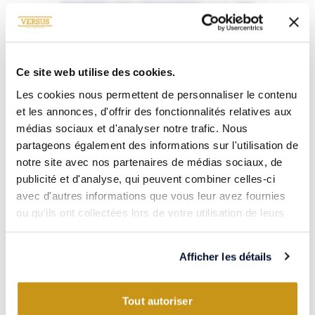
MASTERCLASS L'ENCANTADA 14.11.2024
35.00€
Ce site web utilise des cookies.
RUPTURE DE STOCK
SÉLECTION
Les cookies nous permettent de personnaliser le contenu
et les annonces, d'offrir des fonctionnalités relatives aux
médias sociaux et d'analyser notre trafic. Nous
partageons également des informations sur l'utilisation de
notre site avec nos partenaires de médias sociaux, de
publicité et d'analyse, qui peuvent combiner celles-ci
avec d'autres informations que vous leur avez fournies
ou qu'ils ont collectées lors de votre utilisation de leurs
services.
Afficher les détails
Tout autoriser
MASTERCLASS ZÉRO NINE SPIRITS