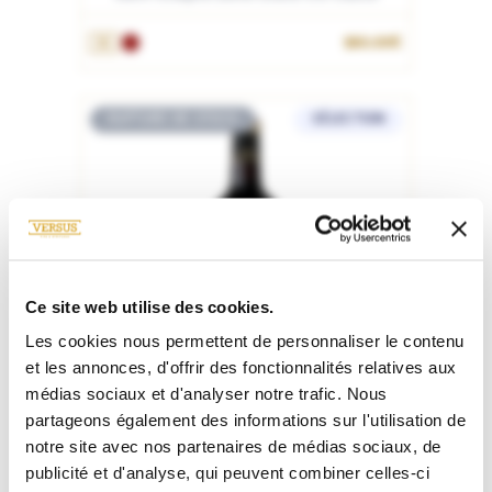
960.00€
3L
RUPTURE DE STOCK
SÉLECTION
Ce site web utilise des cookies.
Les cookies nous permettent de personnaliser le contenu
et les annonces, d'offrir des fonctionnalités relatives aux
médias sociaux et d'analyser notre trafic. Nous
partageons également des informations sur l'utilisation de
notre site avec nos partenaires de médias sociaux, de
BORDEAUX
publicité et d'analyse, qui peuvent combiner celles-ci
CHÂTEAU MEYNEY 2024