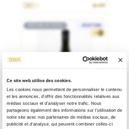
26.00€
75cL
RUPTURE DE STOCK
SÉLECTION
24
Ce site web utilise des cookies.
Les cookies nous permettent de personnaliser le contenu
et les annonces, d'offrir des fonctionnalités relatives aux
médias sociaux et d'analyser notre trafic. Nous
partageons également des informations sur l'utilisation de
BOURGOGNE
notre site avec nos partenaires de médias sociaux, de
BOURGOGNE RÉGIONAL 2020
publicité et d'analyse, qui peuvent combiner celles-ci
Chardonnay - Eclat de Calcaire