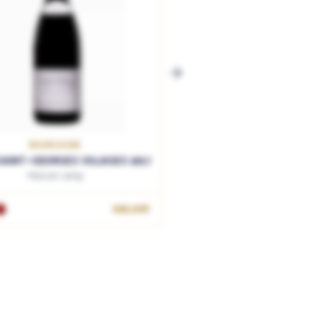
BOURGOGNE
AINT-GEORGES VILLAGES 2017
Maison Leroy
AJOUTER AU PANIER
669.00€