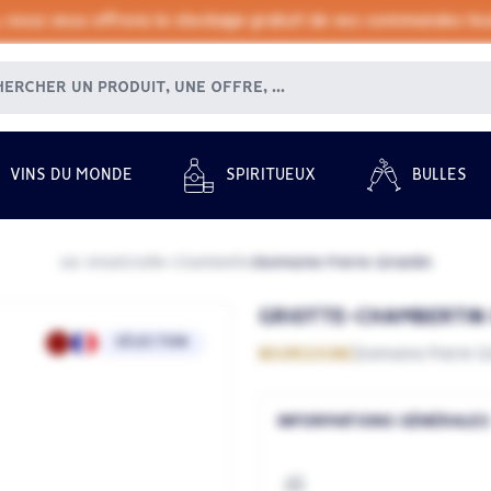
, nous vous offrons le stockage gratuit de vos commandes tout
VINS DU MONDE
SPIRITUEUX
BULLES
Les Vins
Griotte-Chambertin
Domaine Pierre Girardin
/
/
GRIOTTE-CHAMBERTIN 
SÉLECTION
BOURGOGNE
Domaine Pierre Gi
INFORMATIONS GÉNÉRALES