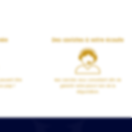
née
Des cavistes à votre écoute
peuvent être
Nos cavistes vous conseillent afin de
00 pays !
garantir votre plaisir lors de la
dégustation.