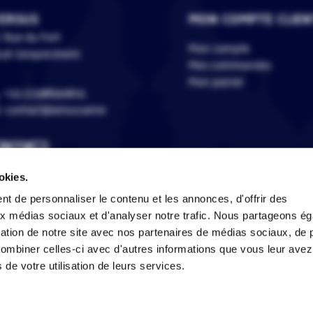
ERSUS
MON COMPTE CLIEN
 Rue du Fort
Mon compte
118 Geispolsheim
Mes commandes
Mon panier
+33 (0)388399805
contact@versus.wine
okies.
t de personnaliser le contenu et les annonces, d'offrir des
aux médias sociaux et d'analyser notre trafic. Nous partageons é
L'abus d'alcool est dangereux pour la santé, à consommer avec 
isation de notre site avec nos partenaires de médias sociaux, de p
combiner celles-ci avec d'autres informations que vous leur avez
s de votre utilisation de leurs services.
Créé en 2023 © VERSUS 2026