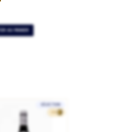
ER AU PANIER
SÉLECTION
195