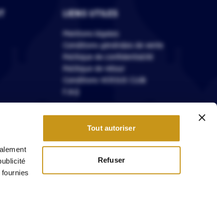
T
LIENS UTILES
Mentions légales
Conditions générales de vente
Politique de confidentialité
Politique de retour
Conditions VERSUS CLUB
F.A.Q
Tout autoriser
galement
modération
Refuser
ublicité
 fournies