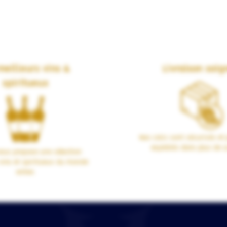
meilleurs vins &
Livraison soig
spiritueux
Nos colis sont sécurisés et 
expédiés dans plus de 1
us propose une sélection
vins et spiritueux du monde
entier.