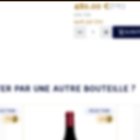
480.00 €
(TTC)
20% TVA
640€ par litre
AJOUT
TER PAR UNE AUTRE BOUTEILLE ?
LECTION
SÉLECTION
185
432