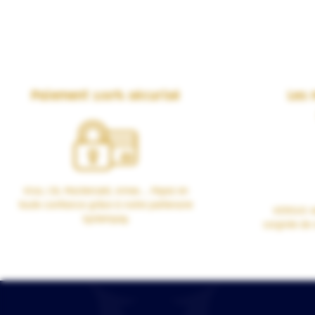
Paiement 100% sécurisé
Les 
Visa, CB, Mastercard, Amex… Payez en
toute confiance grâce à notre partenaire
VERSUS vo
Systempay.
soignée de 