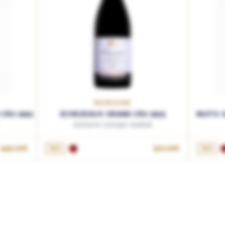
BOURGOGNE
CRU 2022
ECHEZEAUX GRAND CRU 2023
NUITS-S
Domaine Georges Noëllat
AJOUTER AU PANIER
446.00€
75cL
519.00€
75cL