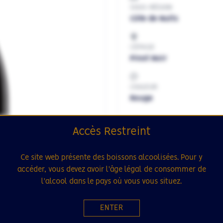
SOUS-RÉGION
Côte de Nuits
CÉPAGE
Pinot Noir
COULEUR
Rouge
MILLÉSIME
Accès Restreint
2020
2021
2
Ce site web présente des boissons alcoolisées. Pour y
FORMAT
accéder, vous devez avoir l'âge légal de consommer de
l'alcool dans le pays où vous vous situez.
75cL
ENTER
300