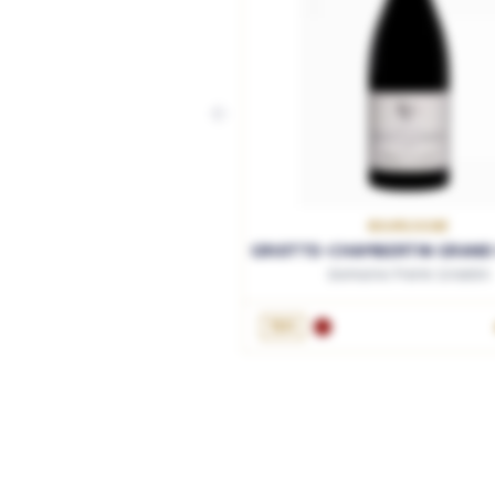
BOURGOGNE
GRIOTTE-CHAMBERTIN GRAND 
Domaine Pierre Girardin
AJOUTER AU PANIER
75cL