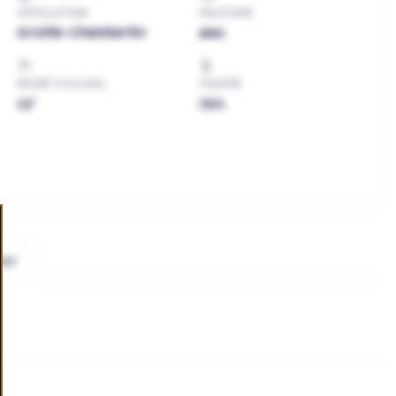
APPELLATION
MILLÉSIME
Griotte-Chambertin
2021
DEGRÉ D'ALCOOL
VOLUME
13°
75cL
022