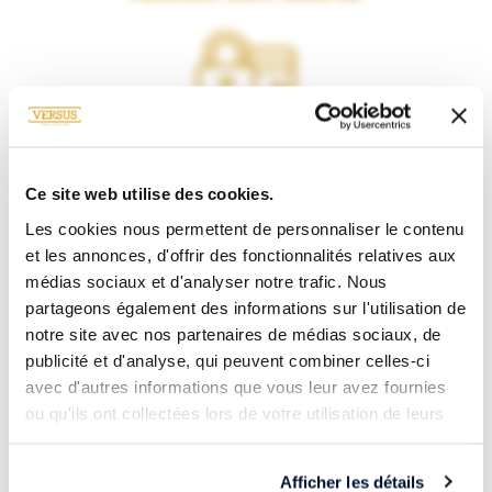
Visa, CB, Mastercard, Amex… Payez en toute confiance grâce à
notre partenaire Systempay.
Ce site web utilise des cookies.
Les meilleurs vins & spiritueux
Les cookies nous permettent de personnaliser le contenu
et les annonces, d'offrir des fonctionnalités relatives aux
médias sociaux et d'analyser notre trafic. Nous
partageons également des informations sur l'utilisation de
notre site avec nos partenaires de médias sociaux, de
publicité et d'analyse, qui peuvent combiner celles-ci
VERSUS vous propose une sélection soignée de vins et spiritueux
avec d'autres informations que vous leur avez fournies
du monde entier.
ou qu'ils ont collectées lors de votre utilisation de leurs
Livraison soignée
services.
Afficher les détails