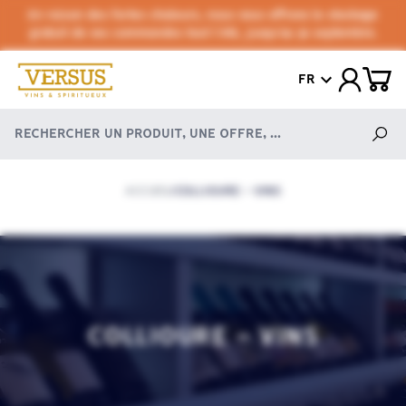
En raison des fortes chaleurs, nous vous offrons le stockage
gratuit de vos commandes tout l'été, jusqu'au 30 septembre.
FR
ACCUEIL
COLLIOURE - VINS
/
COLLIOURE - VINS