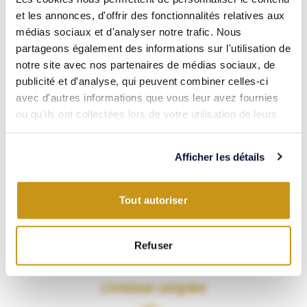
et les annonces, d'offrir des fonctionnalités relatives aux
Paiement 100% sécurisé
médias sociaux et d'analyser notre trafic. Nous
partageons également des informations sur l'utilisation de
notre site avec nos partenaires de médias sociaux, de
publicité et d'analyse, qui peuvent combiner celles-ci
avec d'autres informations que vous leur avez fournies
Visa, CB, Mastercard, Amex… Payez en toute confiance grâce à
ou qu'ils ont collectées lors de votre utilisation de leurs
notre partenaire Systempay.
services.
Les meilleurs vins & spiritueux
Afficher les détails
Tout autoriser
Refuser
VERSUS vous propose une sélection soignée de vins et spiritueux
du monde entier.
Livraison soignée