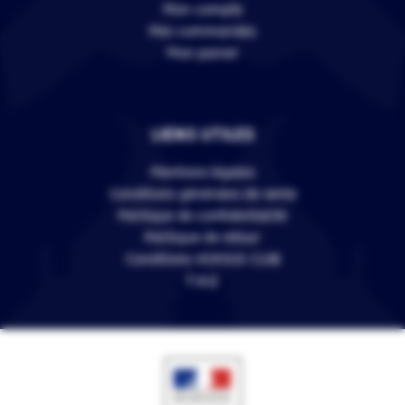
Mon compte
Mes commandes
Mon panier
LIENS UTILES
Mentions légales
Conditions générales de vente
Politique de confidentialité
Politique de retour
Conditions VERSUS CLUB
F.A.Q