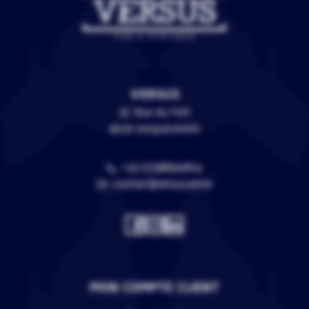
VERSUS
3C Rue du Fort
67118 Geispolsheim
+33 (0)388399805
contact@versus.wine
MON COMPTE CLIENT