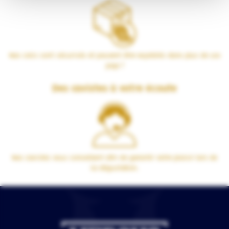
Nos colis sont sécurisés et peuvent être expédiés dans plus de 100
pays !
Des cavistes à votre écoute
Nos cavistes vous conseillent afin de garantir votre plaisir lors de
la dégustation.