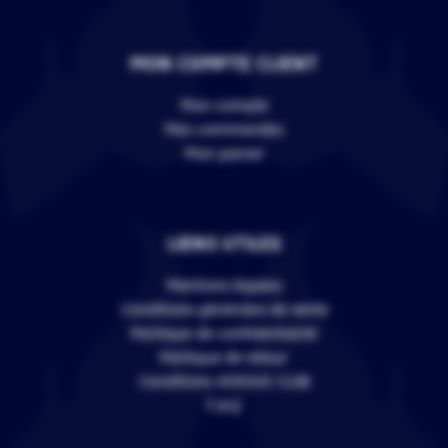
MON COMPTE CLIENT
Mon compte
Mes commandes
Mon panier
LIENS UTILES
Mentions légales
Conditions générales de vente
Politique de confidentialité
Politique de retour
Conditions VERSUS CLUB
F.A.Q