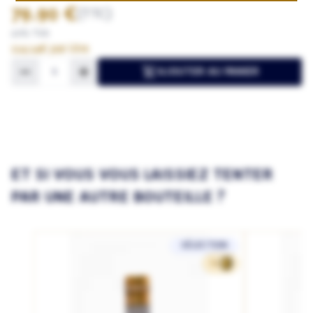
79.90 €
(TTC)
20% TVA
114.14€ par litre
AJOUTER AU PANIER
ET SI VOUS VOUS LAISSIEZ TENTER
PAR UNE AUTRE BOUTEILLE ?
SÉLECTION
62