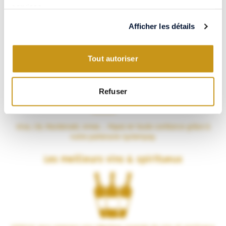
services.
Afficher les détails
Tout autoriser
Paiement 100% sécurisé
Refuser
Visa, CB, Mastercard, Amex… Payez en toute confiance grâce à
notre partenaire Systempay.
Les meilleurs vins & spiritueux