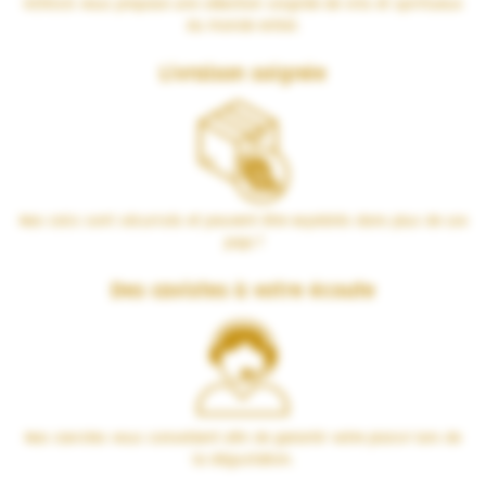
VERSUS vous propose une sélection soignée de vins et spiritueux
du monde entier.
Livraison soignée
Nos colis sont sécurisés et peuvent être expédiés dans plus de 100
pays !
Des cavistes à votre écoute
Nos cavistes vous conseillent afin de garantir votre plaisir lors de
la dégustation.