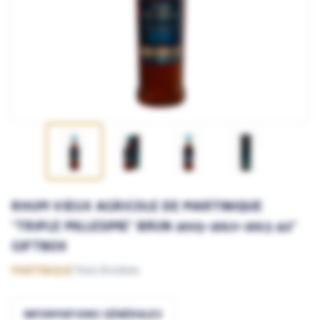
RHUM VIEUX AGRICOLE DE MARTINIQUE
"TRIPLE MILLESIME" BRUN 2005-2010-2015 42°
GIFTBOX
MARTINIQUE
Trois Rivières
INFORMATIONS GÉNÉRALES