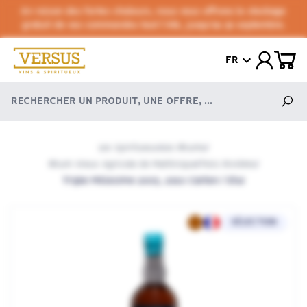
En raison des fortes chaleurs, nous vous offrons le stockage
gratuit de vos commandes tout l'été, jusqu'au 30 septembre.
FR
Les Spiritueux
Les Rhums
/
/
Rhum Vieux Agricole de Martinique
Trois Rivières
/
/
Triple Millesime 2005, 2010 Carton / Etui
SÉLECTION