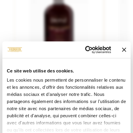
MARTINIQUE / FRANCE
M
PUR JUS DE CANNE
P
Ce site web utilise des cookies.
Depaz
XO - Port Cask Finish 45°
Le Rhu
Les cookies nous permettent de personnaliser le contenu
et les annonces, d'offrir des fonctionnalités relatives aux
médias sociaux et d'analyser notre trafic. Nous
75.00€
70cL
70cL
partageons également des informations sur l'utilisation de
notre site avec nos partenaires de médias sociaux, de
publicité et d'analyse, qui peuvent combiner celles-ci
avec d'autres informations que vous leur avez fournies
ou qu'ils ont collectées lors de votre utilisation de leurs