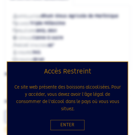
Rhum Vieux Agricole de Martinique
APPELLATION
Triple Millesime
CUVEE
2005, 2010
MILLÉSIME
Canne à sucre
CÉPAGE
42°
DEGRÉ D'ALCOOL
70cL
VOLUME
Brun
COULEUR
Accès Restreint
MILLÉSIME
Ce site web présente des boissons alcoolisées. Pour
2001, 2005
2005, 2010
y accéder, vous devez avoir l'âge légal de
consommer de l'alcool dans le pays où vous vous
FORMAT
situez.
70cL
ENTER
66