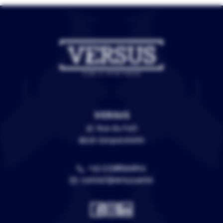
VERSUS
3C Rue du Fort
67118 Geispolsheim
+33 (0)388399805
contact@versus.wine