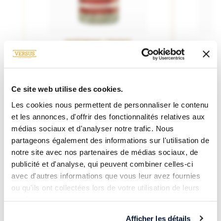
MARTINIQUE / FRANCE
M
PUR JUS DE CANNE
P
Habitation La Favorite
Rivière Bel'Air - Récole 2019 53°
VSOP 
Ce site web utilise des cookies.
Les cookies nous permettent de personnaliser le contenu
49.50€
70cL
70cL
et les annonces, d'offrir des fonctionnalités relatives aux
médias sociaux et d'analyser notre trafic. Nous
partageons également des informations sur l'utilisation de
notre site avec nos partenaires de médias sociaux, de
publicité et d'analyse, qui peuvent combiner celles-ci
avec d'autres informations que vous leur avez fournies
ou qu'ils ont collectées lors de votre utilisation de leurs
services.
Afficher les détails