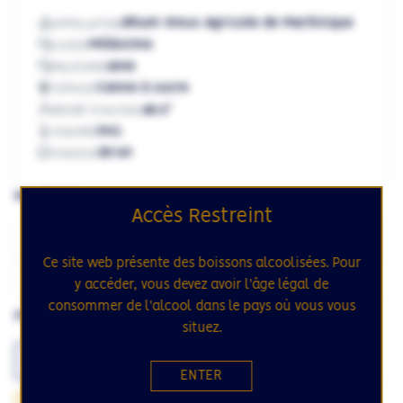
Rhum Vieux Agricole de Martinique
APPELLATION
Millésime
CUVEE
2009
MILLÉSIME
Canne à sucre
CÉPAGE
49.2°
DEGRÉ D'ALCOOL
70cL
VOLUME
Brun
COULEUR
MILLÉSIME
Accès Restreint
1998
1999
2000
2002
2003
Ce site web présente des boissons alcoolisées. Pour
2005
2008
2009
y accéder, vous devez avoir l'âge légal de
consommer de l'alcool dans le pays où vous vous
FORMAT
situez.
70cL
ENTER
82