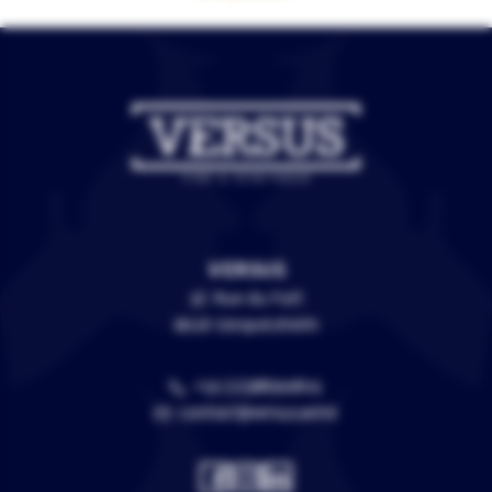
VERSUS
3C Rue du Fort
67118 Geispolsheim
+33 (0)388399805
contact@versus.wine