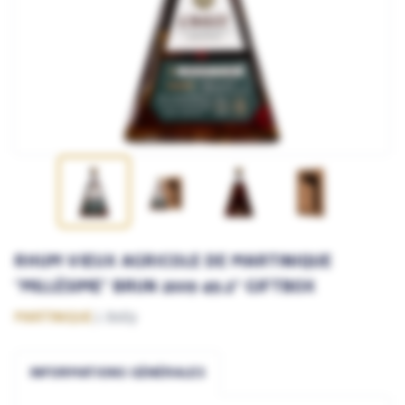
RHUM VIEUX AGRICOLE DE MARTINIQUE
"MILLÉSIME" BRUN 2009 49.2° GIFTBOX
MARTINIQUE
J. Bally
INFORMATIONS GÉNÉRALES