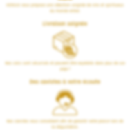
VERSUS vous propose une sélection soignée de vins et spiritueux
du monde entier.
Livraison soignée
Nos colis sont sécurisés et peuvent être expédiés dans plus de 100
pays !
Des cavistes à votre écoute
Nos cavistes vous conseillent afin de garantir votre plaisir lors de
la dégustation.