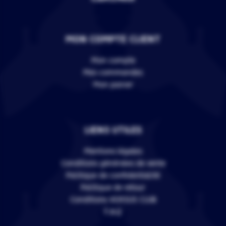
MON COMPTE CLIENT
Mon compte
Mes commandes
Mon panier
LIENS UTILES
Mentions légales
Conditions générales de vente
Politique de confidentialité
Politique de retour
Conditions VERSUS CLUB
F.A.Q