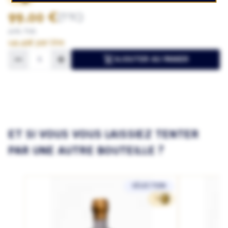
99.00 €
(TTC)
20% TVA
141.43€ par litre
AJOUTER AU PANIER
ET SI VOUS VOUS LAISSIEZ TENTER
PAR UNE AUTRE BOUTEILLE ?
SÉLECTION
70