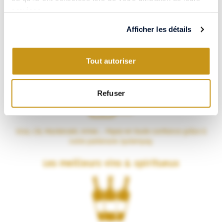
services.
Afficher les détails
Tout autoriser
Paiement 100% sécurisé
Refuser
Visa, CB, Mastercard, Amex… Payez en toute confiance grâce à
notre partenaire Systempay.
Les meilleurs vins & spiritueux