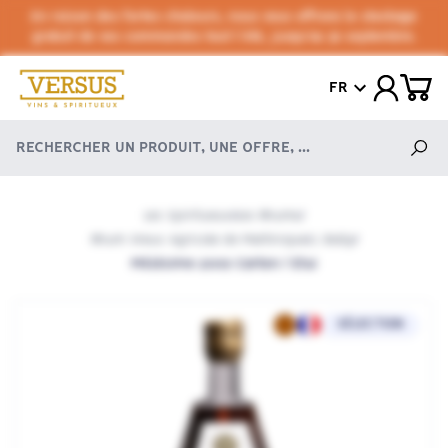
En raison des fortes chaleurs, nous vous offrons le stockage
gratuit de vos commandes tout l'été, jusqu'au 30 septembre.
FR
Les Spiritueux
Les Rhums
/
/
Rhum Vieux Agricole de Martinique
J. Bally
/
/
Millésime 2009 Carton / Etui
SÉLECTION