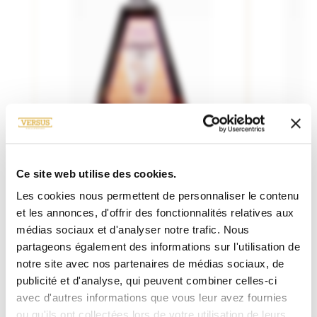
MARTINIQUE / FRANCE
M
PUR JUS DE CANNE
P
Ce site web utilise des cookies.
J. Bally
Les cookies nous permettent de personnaliser le contenu
12 Ans 45°
P
et les annonces, d'offrir des fonctionnalités relatives aux
médias sociaux et d'analyser notre trafic. Nous
84.00€
partageons également des informations sur l'utilisation de
70cL
70cL
notre site avec nos partenaires de médias sociaux, de
publicité et d'analyse, qui peuvent combiner celles-ci
avec d'autres informations que vous leur avez fournies
ou qu'ils ont collectées lors de votre utilisation de leurs