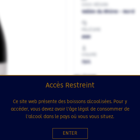
SOUS-RÉGION
Vallée du Rhône - Nord
MILLÉSIME
2020
VOLUME
75cL
MILLÉSIME
Accès Restreint
2018
2019
2
Ce site web présente des boissons alcoolisées. Pour y
FORMAT
accéder, vous devez avoir l'âge légal de consommer de
l'alcool dans le pays où vous vous situez.
75cL
1.5L
ENTER
Ce produit est en rupture