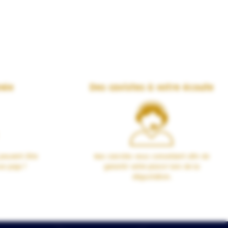
née
Des cavistes à votre écoute
peuvent être
Nos cavistes vous conseillent afin de
00 pays !
garantir votre plaisir lors de la
dégustation.