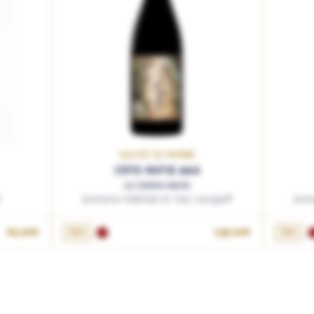
VALLÉE DU RHÔNE
CÔTE-ROTIE 2018
La Serene Noire
t
Domaine Mathilde et Yves Gangloff
Doma
82.90€
75cL
139.00€
75cL