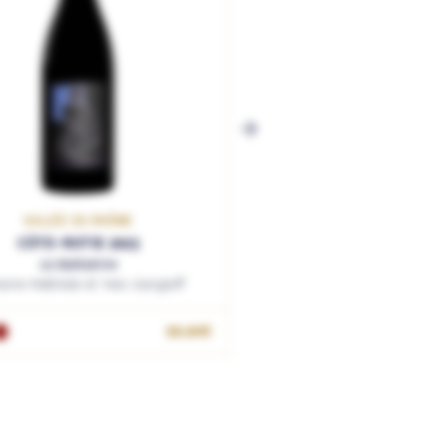
VALLÉE DU RHÔNE
CÔTE-ROTIE 2023
La Barbarine
ine Mathilde et Yves Gangloff
99.90€