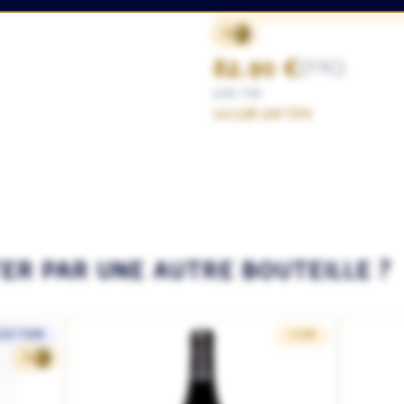
69
82.90 €
(TTC)
20% TVA
110.53€ par litre
TER PAR UNE AUTRE BOUTEILLE ?
LECTION
CLUB
69