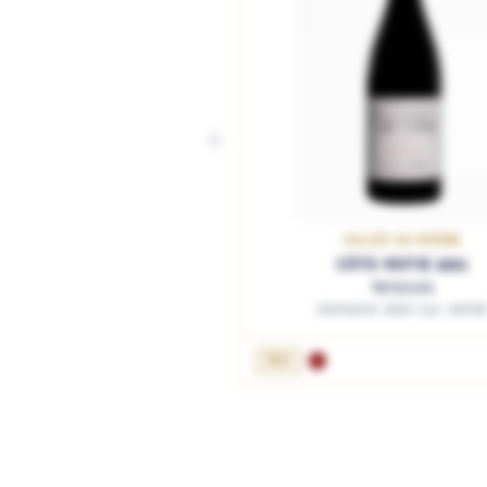
VALLÉE DU RHÔNE
CÔTE-ROTIE 2021
Terrasses
Domaine Jean-Luc Jame
AJOUTER AU PANIER
75cL