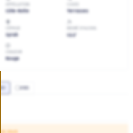
APPELLATION
CUVEE
Côte-Rotie
Terrasses
CÉPAGE
DEGRÉ D'ALCOOL
Syrah
13.5°
COULEUR
Rouge
020
2021
 de stock