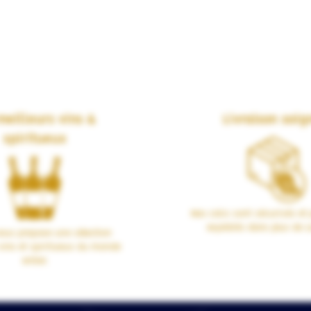
meilleurs vins &
Livraison soig
spiritueux
Nos colis sont sécurisés et 
expédiés dans plus de 1
us propose une sélection
vins et spiritueux du monde
entier.