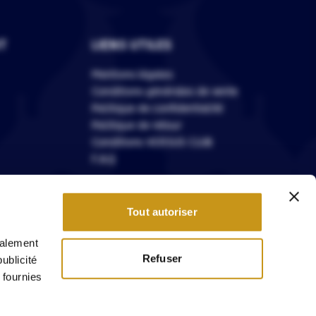
T
LIENS UTILES
Mentions légales
Conditions générales de vente
Politique de confidentialité
Politique de retour
Conditions VERSUS CLUB
F.A.Q
Tout autoriser
galement
modération
Refuser
ublicité
 fournies