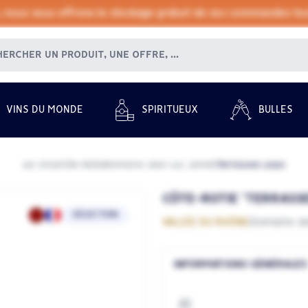
, nous vous offrons le stockage gratuit de vos commandes tout
VINS DU MONDE
SPIRITUEUX
BULLES
Les Vins
Côte-Rotie
Domaine Jean-Luc Jamet
Terrasses 2020
/
/
/
CÔTE-ROTIE "TERRASSES
SÉLECTION
VALLÉE DU RHÔNE
Domaine Je
INFORMATIONS GÉNÉRALES