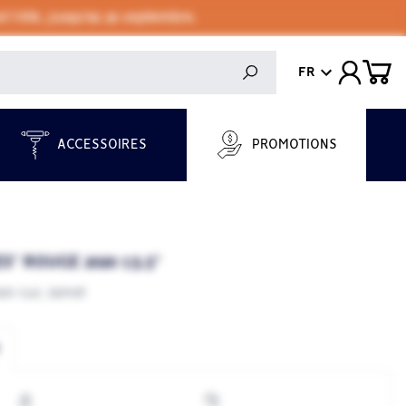
 l'été, jusqu'au 30 septembre.
FR
ACCESSOIRES
PROMOTIONS
" ROUGE 2020 13.5°
an-Luc Jamet