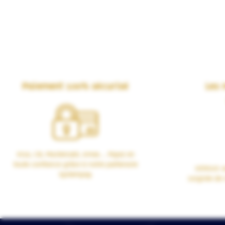
Paiement 100% sécurisé
Les 
Visa, CB, Mastercard, Amex… Payez en
toute confiance grâce à notre partenaire
VERSUS vo
Systempay.
soignée de 