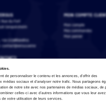
ERSUS
MON COMPTE CLIEN
 Rue du Fort
Mon compte
118 Geispolsheim
Mes commandes
Mon panier
+33 (0)388399805
contact@versus.wine
okies.
t de personnaliser le contenu et les annonces, d'offrir des
aux médias sociaux et d'analyser notre trafic. Nous partageons é
L'abus d'alcool est dangereux pour la santé, à consommer avec 
isation de notre site avec nos partenaires de médias sociaux, de p
combiner celles-ci avec d'autres informations que vous leur avez
s de votre utilisation de leurs services.