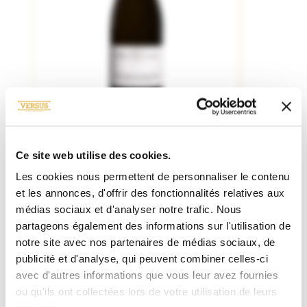
BOURGOGNE
CHASSAGNE-MONTRACHET 1ER CRU 2023
CHASSAGNE-
La Maltroie
Ce site web utilise des cookies.
Domaine Simon Colin
Dom
Les cookies nous permettent de personnaliser le contenu
et les annonces, d'offrir des fonctionnalités relatives aux
médias sociaux et d'analyser notre trafic. Nous
129.00€
75cL
75cL
partageons également des informations sur l'utilisation de
notre site avec nos partenaires de médias sociaux, de
publicité et d'analyse, qui peuvent combiner celles-ci
avec d'autres informations que vous leur avez fournies
ou qu'ils ont collectées lors de votre utilisation de leurs