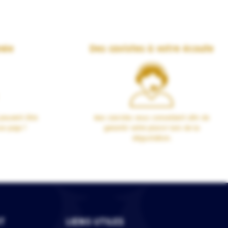
née
Des cavistes à votre écoute
peuvent être
Nos cavistes vous conseillent afin de
00 pays !
garantir votre plaisir lors de la
dégustation.
T
LIENS UTILES