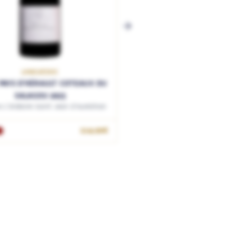
LANGUEDOC
 PAYS D'HÉRAULT COTEAUX DU
SALAGOU 2023
L'Oratoire Saint Jean d'Aureilhan
114.90€