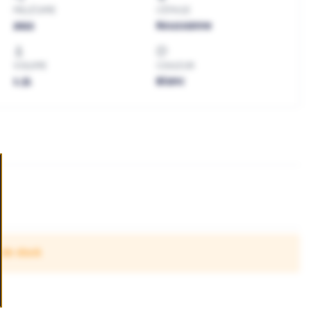
MILLÉSIME
CÉPAGE
2022
Roussanne
VOLUME
COULEUR
1.5L
Blanc
 de stock