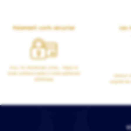
Paiement 100% sécurisé
Les 
Visa, CB, Mastercard, Amex… Payez en
toute confiance grâce à notre partenaire
VERSUS vo
Systempay.
soignée de 
V