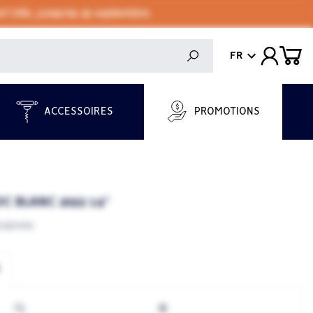
 l'été, jusqu'au 30 septembre.
FR
ACCESSOIRES
PROMOTIONS
 BLANC 2022 14°
calmès