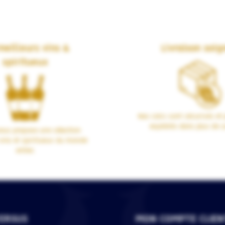
meilleurs vins &
Livraison soig
spiritueux
Nos colis sont sécurisés et 
expédiés dans plus de 1
us propose une sélection
vins et spiritueux du monde
entier.
ERSUS
MON COMPTE CLIEN