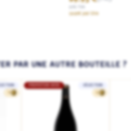
20% TVA
59.97€ par litre
TER PAR UNE AUTRE BOUTEILLE ?
LECTION
PROMOTION WEB
SÉLECTION
79
93