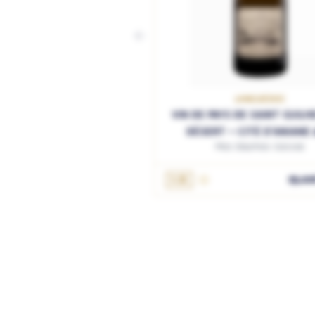
LANGUEDOC
VIN DE PAYS DE SAINT GUIL
DÉSERT – CITÉ D'ANIANE 
Mas Daumas Gassac
AJOUTER AU PANIER
1.5L
95.00