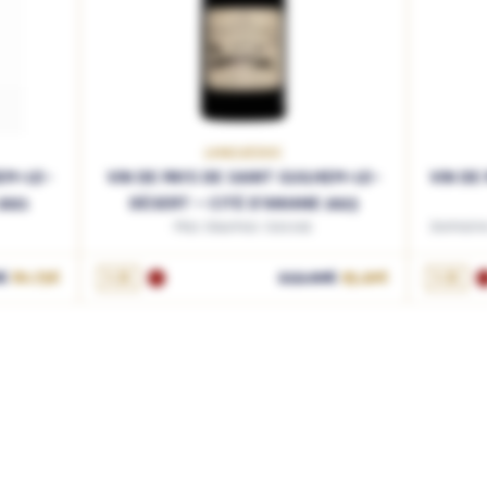
LANGUEDOC
HEM-LE-
VIN DE PAYS DE SAINT GUILHEM-LE-
VIN DE
2021
DÉSERT – CITÉ D'ANIANE 2023
Mas Daumas Gassac
Domaine 
AJOUTER AU PANIER
€
80.75€
1.5L
112.00€
95.20€
1.5L