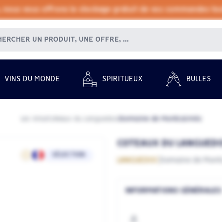
, nous vous offrons le stockage gratuit de vos commandes tout
VINS DU MONDE
SPIRITUEUX
BULLES
Les Vins
Coteaux du Languedoc
Domaine de Montcalmès
/
/
COTEAUX DU LANGUEDOC
SÉLECTION
LANGUEDOC
Domaine de Mont
INFORMATIONS GÉNÉRALES