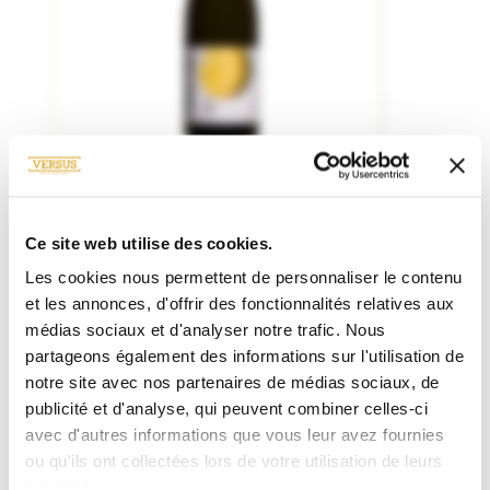
BEAUJOLAIS
BEAUJOLAIS BLACÉ VILLAGES 2023
BEAUJOLA
Les Cerisiers
Ce site web utilise des cookies.
Domaine de Mont Joly
Do
Les cookies nous permettent de personnaliser le contenu
et les annonces, d'offrir des fonctionnalités relatives aux
médias sociaux et d'analyser notre trafic. Nous
14.50€
75cL
75cL
partageons également des informations sur l'utilisation de
notre site avec nos partenaires de médias sociaux, de
publicité et d'analyse, qui peuvent combiner celles-ci
avec d'autres informations que vous leur avez fournies
ou qu'ils ont collectées lors de votre utilisation de leurs
services.