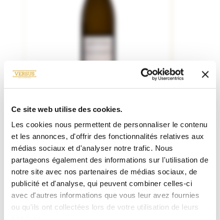
CHAMPAGNE
COTEAUX CHAMPENOIS 2022
COTEA
Ce site web utilise des cookies.
Verzy
Les
Les cookies nous permettent de personnaliser le contenu
Domaine Adrien Renoir
Dom
et les annonces, d'offrir des fonctionnalités relatives aux
médias sociaux et d'analyser notre trafic. Nous
54.50€
75cL
75cL
partageons également des informations sur l'utilisation de
notre site avec nos partenaires de médias sociaux, de
publicité et d'analyse, qui peuvent combiner celles-ci
avec d'autres informations que vous leur avez fournies
ou qu'ils ont collectées lors de votre utilisation de leurs
services.