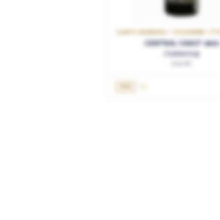
SANTA BARBARA / CALIFORNIE / É
CENTRAL COAST 2019
Chardonnay
Sandhi
AJOUTER AU PANIER
75cL