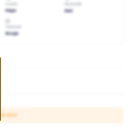
CUVEE
MILLÉSIME
Maya
2022
COULEUR
Rouge
 de stock