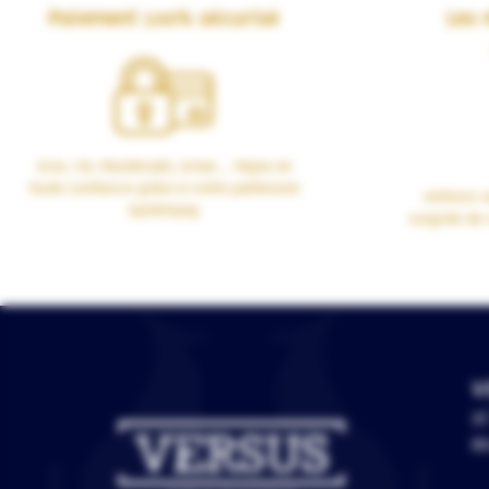
Paiement 100% sécurisé
Les 
Visa, CB, Mastercard, Amex… Payez en
toute confiance grâce à notre partenaire
VERSUS vo
Systempay.
soignée de 
V
3C
67