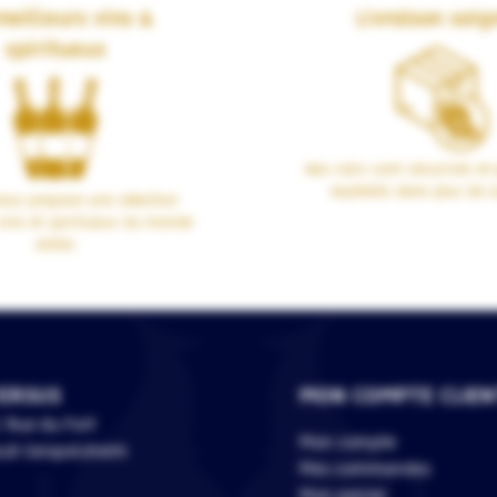
meilleurs vins &
Livraison soig
spiritueux
Nos colis sont sécurisés et 
expédiés dans plus de 1
us propose une sélection
vins et spiritueux du monde
entier.
ERSUS
MON COMPTE CLIEN
 Rue du Fort
Mon compte
118 Geispolsheim
Mes commandes