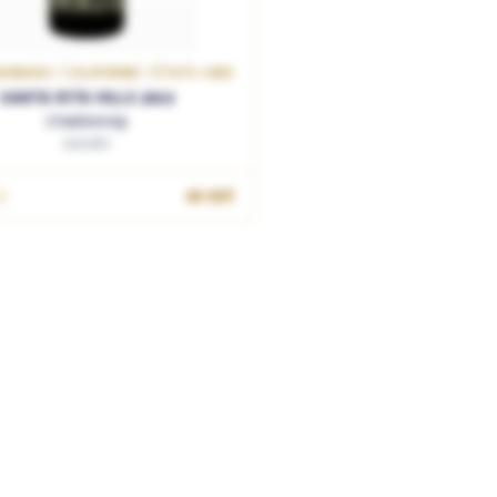
RBARA / CALIFORNIE / ÉTATS-UNIS
SANTA RITA HILLS 2019
Chardonnay
Sandhi
AJOUTER AU PANIER
49.95€