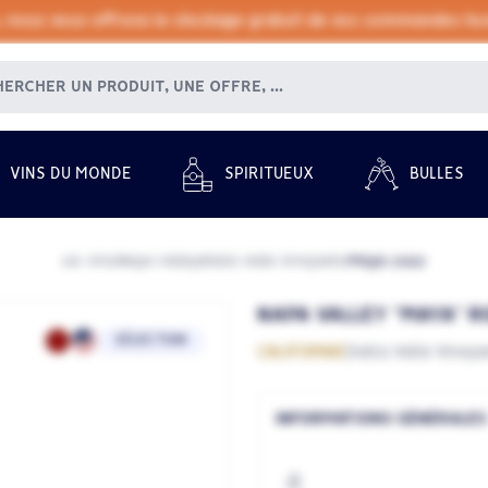
, nous vous offrons le stockage gratuit de vos commandes tout
VINS DU MONDE
SPIRITUEUX
BULLES
Les Vins
Napa Valley
Dalla Valle Vineyards
Maya 2022
/
/
/
NAPA VALLEY "MAYA" R
SÉLECTION
CALIFORNIE
Dalla Valle Vineya
INFORMATIONS GÉNÉRALES