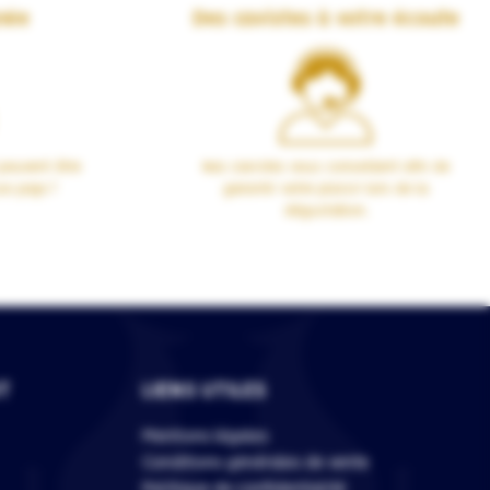
née
Des cavistes à votre écoute
peuvent être
Nos cavistes vous conseillent afin de
00 pays !
garantir votre plaisir lors de la
dégustation.
T
LIENS UTILES
Mentions légales
Conditions générales de vente