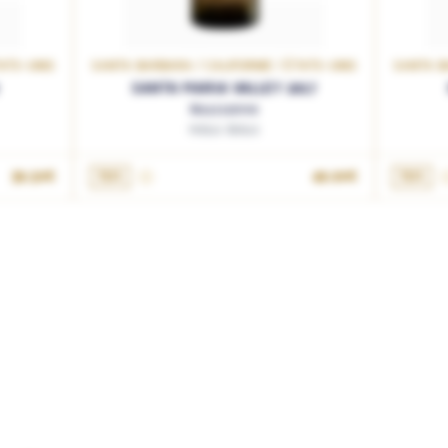
TATS-UNIS
SANTA BARBARA / CALIFORNIE / ÉTATS-UNIS
SANTA BA
SANTA MARIA VALLEY 2017
Roussanne
Holus Bolus
AJOUTER AU PANIER
39.50€
75cL
49.90€
75cL