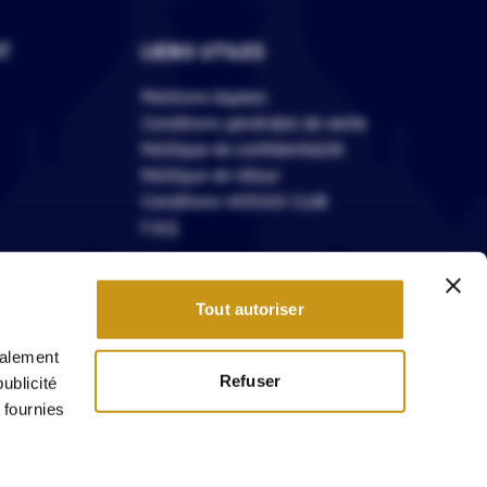
T
LIENS UTILES
Mentions légales
Conditions générales de vente
Politique de confidentialité
Politique de retour
Conditions VERSUS CLUB
F.A.Q
Tout autoriser
galement
modération
Refuser
ublicité
 fournies