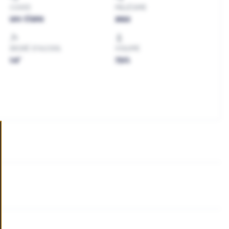
CUVEE
MILLÉSIME
Les Clans
2022
DEGRÉ D'ALCOOL
VOLUME
14°
75cL