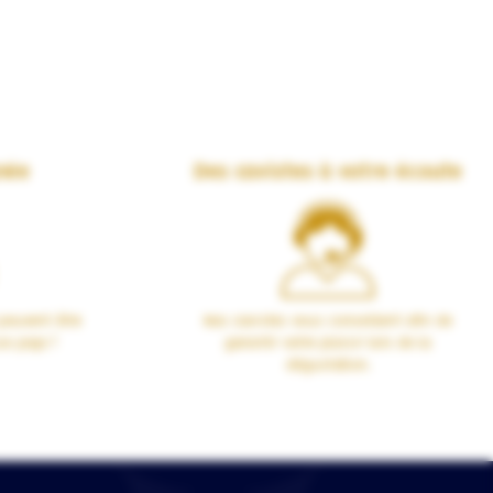
née
Des cavistes à votre écoute
peuvent être
Nos cavistes vous conseillent afin de
00 pays !
garantir votre plaisir lors de la
dégustation.