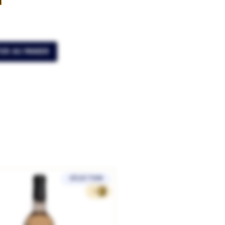
ER AU PANIER
SÉLECTION
11