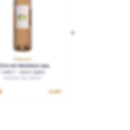
PROVENCE
ÔTES DE PROVENCE 2025
Cuvée S - Jeunes Vignes
Domaine des Sarrins
AJOUTER AU PANIER
13.95€