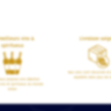
meilleurs vins &
Livraison soig
spiritueux
Nos colis sont sécurisés et 
expédiés dans plus de 1
us propose une sélection
vins et spiritueux du monde
entier.