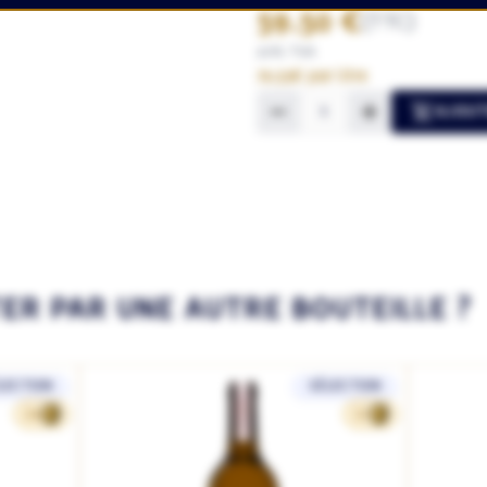
59.50 €
(TTC)
20% TVA
79.33€ par litre
AJOUT
TER PAR UNE AUTRE BOUTEILLE ?
LECTION
SÉLECTION
24
12