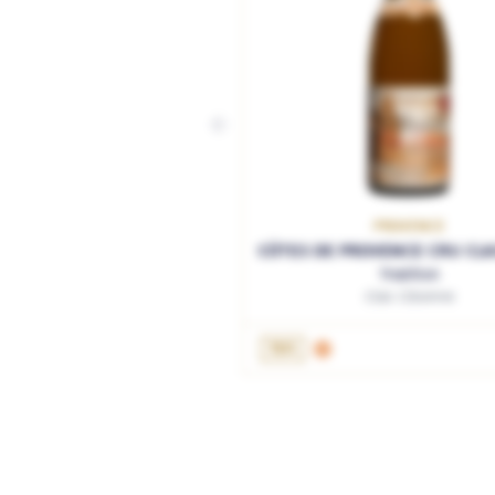
PROVENCE
CÔTES DE PROVENCE CRU CLA
Tradition
Clos Cibonne
AJOUTER AU PANIER
75cL