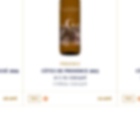
PROVENCE
SSÉ 2024
CÔTES DE PROVENCE 2025
C
Le G du Galoupet
Château Galoupet
AJOUTER AU PANIER
28.90€
75cL
19.90€
75cL