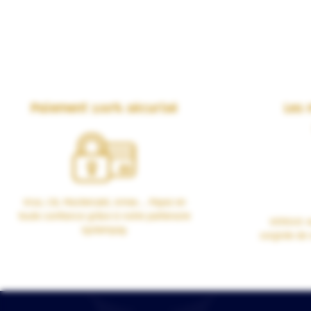
Paiement 100% sécurisé
Les 
Visa, CB, Mastercard, Amex… Payez en
toute confiance grâce à notre partenaire
VERSUS vo
Systempay.
soignée de 