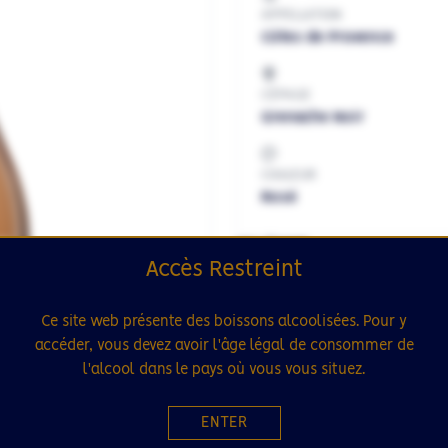
APPELLATION
Côtes de Provence
CÉPAGE
Grenache Noir
COULEUR
Rosé
MILLÉSIME
Accès Restreint
2022
Ce site web présente des boissons alcoolisées. Pour y
FORMAT
accéder, vous devez avoir l'âge légal de consommer de
l'alcool dans le pays où vous vous situez.
75cL
ENTER
49