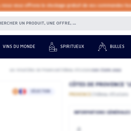
, nous vous offrons le stockage gratuit de vos commandes tout
VINS DU MONDE
SPIRITUEUX
BULLES
Les Vins
Côtes de Provence
Château d'Esclans
Les Clans 2022
/
/
/
CÔTES DE PROVENCE "LE
SÉLECTION
PROVENCE
Château d'Esclans
INFORMATIONS GÉNÉRALES