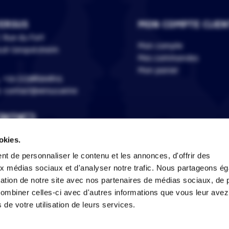
ERSUS
MON COMPTE CLIEN
 Rue du Fort
Mon compte
118 Geispolsheim
Mes commandes
Mon panier
+33 (0)388399805
contact@versus.wine
okies.
t de personnaliser le contenu et les annonces, d'offrir des
aux médias sociaux et d'analyser notre trafic. Nous partageons é
L'abus d'alcool est dangereux pour la santé, à consommer avec 
isation de notre site avec nos partenaires de médias sociaux, de p
combiner celles-ci avec d'autres informations que vous leur avez
s de votre utilisation de leurs services.