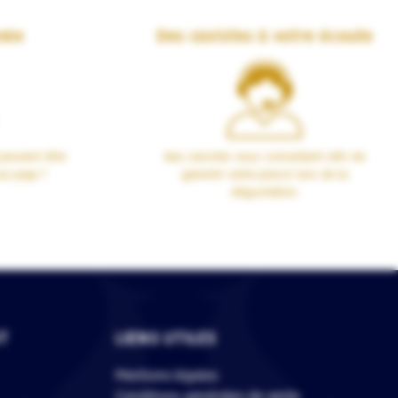
née
Des cavistes à votre écoute
peuvent être
Nos cavistes vous conseillent afin de
00 pays !
garantir votre plaisir lors de la
dégustation.
T
LIENS UTILES
Mentions légales