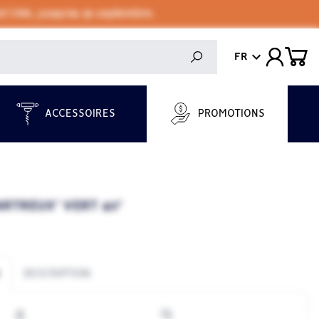
 l'été, jusqu'au 30 septembre.
FR
ACCESSOIRES
PROMOTIONS
ARTREUX" VERT 40°
DESCRIPTION