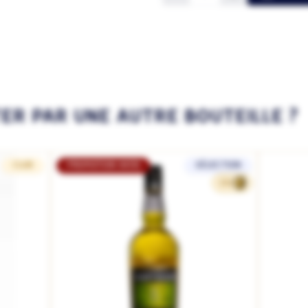
TER PAR UNE AUTRE BOUTEILLE ?
CLUB
PROMOTION WEB
SÉLECTION
162