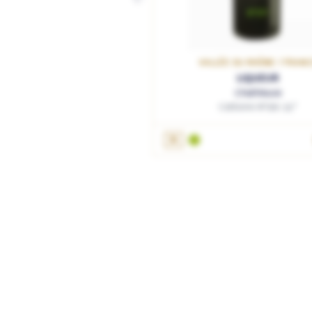
VALLÉE DU RHÔNE / FRAN
LIQUEUR
Chartreuse
Carbone N°979 55°
3L