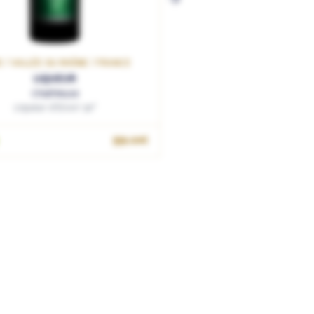
E / VALLÉE DU RHÔNE / FRANCE
LIQUEUR
Chartreuse
Liqueur d'Elixir 56°
359.00€