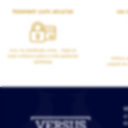
Paiement 100% sécurisé
Les 
Visa, CB, Mastercard, Amex… Payez en
toute confiance grâce à notre partenaire
VERSUS vo
Systempay.
soignée de 
V
3C
67