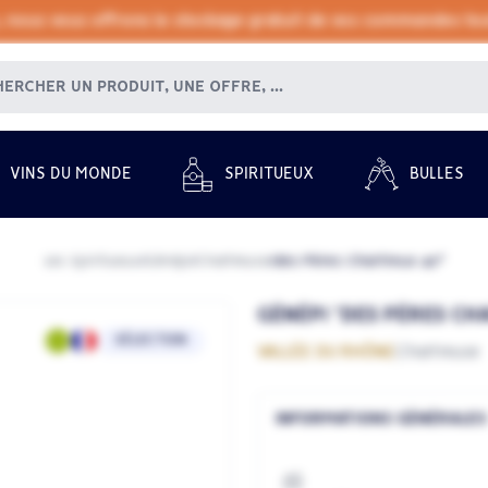
, nous vous offrons le stockage gratuit de vos commandes tout
VINS DU MONDE
SPIRITUEUX
BULLES
Les Spiritueux
Génépi
Chartreuse
des Pères Chartreux 40°
/
/
/
GÉNÉPI "DES PÈRES CH
SÉLECTION
VALLÉE DU RHÔNE
Chartreuse
INFORMATIONS GÉNÉRALES