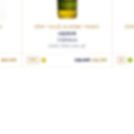
CE
ISÈRE / VALLÉE DU RHÔNE / FRANCE
ISÈR
LIQUEUR
Chartreuse
Santa Tecla 2019 43°
AJOUTER AU PANIER
599.00€
70cL
195.00€
165.76€
3L