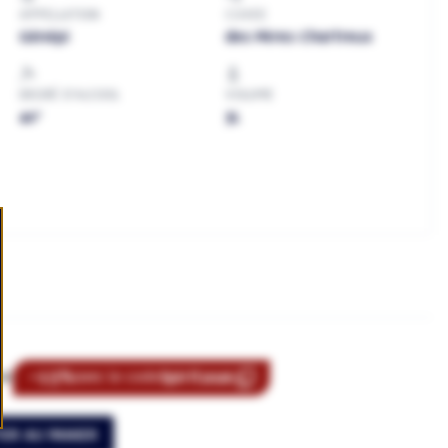
APPELLATION
CUVEE
Génépi
des Pères Chartreux
DEGRÉ D'ALCOOL
VOLUME
40°
3L
-15%
Spirit2026
0€
avec le code
ER AU PANIER