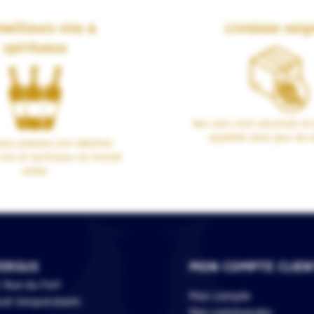
meilleurs vins &
Livraison soig
spiritueux
Nos colis sont sécurisés et 
expédiés dans plus de 1
us propose une sélection
vins et spiritueux du monde
entier.
ERSUS
MON COMPTE CLIEN
 Rue du Fort
Mon compte
118 Geispolsheim