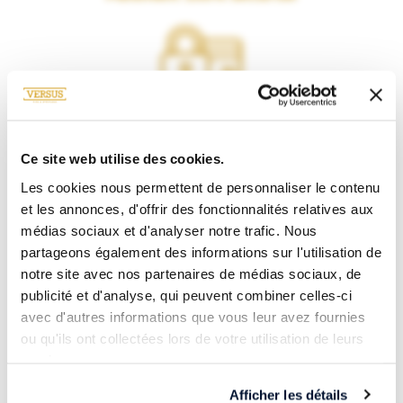
Visa, CB, Mastercard, Amex… Payez en toute confiance grâce à
notre partenaire Systempay.
Ce site web utilise des cookies.
Les meilleurs vins & spiritueux
Les cookies nous permettent de personnaliser le contenu
et les annonces, d'offrir des fonctionnalités relatives aux
médias sociaux et d'analyser notre trafic. Nous
partageons également des informations sur l'utilisation de
notre site avec nos partenaires de médias sociaux, de
publicité et d'analyse, qui peuvent combiner celles-ci
VERSUS vous propose une sélection soignée de vins et spiritueux
avec d'autres informations que vous leur avez fournies
du monde entier.
ou qu'ils ont collectées lors de votre utilisation de leurs
Livraison soignée
services.
Afficher les détails