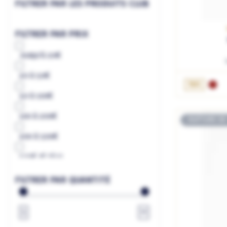
FILTRER PAR LES PRODUITS CLUB
FILTRER PAR PRIX
Jusqu'à
20€
20
à
50€
75cL
50
à
100€
100
à
200€
RUPTURE DE
200
à
500€
500€
et plus
à
€
FILTRER PAR QUANTITÉ
1
∞