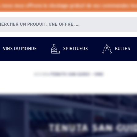
, nous vous offrons le stockage gratuit de vos commandes tout
VINS DU MONDE
SPIRITUEUX
BULLES
ACCUEIL
TENUTA SAN GUIDO - VINS
/
TENUTA SAN GUI