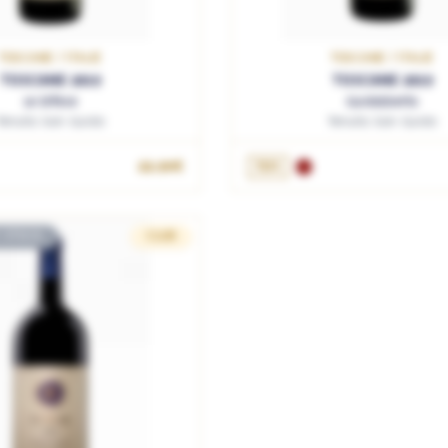
TOSCANE / ITALIE
TOSCANE / ITALIE
TOSCANE 2019
TOSCANE 2019
Le Difese
Guidalberto
Tenuta San Guido
Tenuta San Guido
22.90€
75cL
 STOCK
CLUB