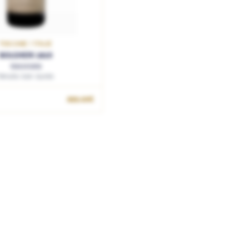
TOSCANE / ITALIE
BOLGHERI 2018
Sassicaia
Tenuta San Guido
699.00€