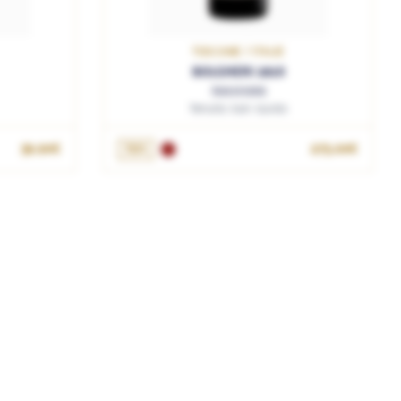
TOSCANE / ITALIE
BOLGHERI 2018
Sassicaia
Tenuta San Guido
39.90€
75cL
275.00€