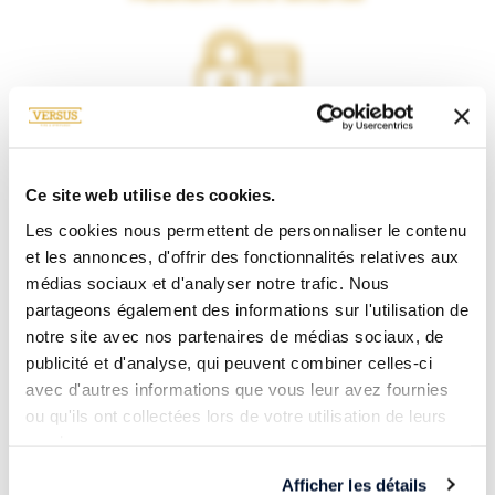
Visa, CB, Mastercard, Amex… Payez en toute confiance grâce à
notre partenaire Systempay.
Ce site web utilise des cookies.
Les meilleurs vins & spiritueux
Les cookies nous permettent de personnaliser le contenu
et les annonces, d'offrir des fonctionnalités relatives aux
médias sociaux et d'analyser notre trafic. Nous
partageons également des informations sur l'utilisation de
notre site avec nos partenaires de médias sociaux, de
publicité et d'analyse, qui peuvent combiner celles-ci
VERSUS vous propose une sélection soignée de vins et spiritueux
avec d'autres informations que vous leur avez fournies
du monde entier.
ou qu'ils ont collectées lors de votre utilisation de leurs
Livraison soignée
services.
Afficher les détails