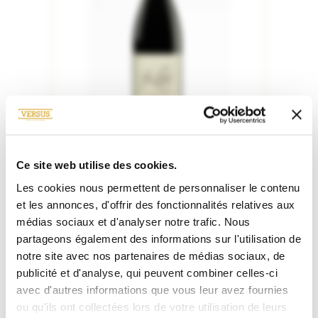
SONOMA COAST / CALIFORNIE / ÉTATS-UNIS
SONOMA COAST 2019
Ce site web utilise des cookies.
Pinot Noir
Les cookies nous permettent de personnaliser le contenu
Kutch
et les annonces, d'offrir des fonctionnalités relatives aux
médias sociaux et d'analyser notre trafic. Nous
59.90€
75cL
partageons également des informations sur l'utilisation de
notre site avec nos partenaires de médias sociaux, de
publicité et d'analyse, qui peuvent combiner celles-ci
RUPTURE DE STOCK
SÉLECTION
avec d'autres informations que vous leur avez fournies
63
ou qu'ils ont collectées lors de votre utilisation de leurs