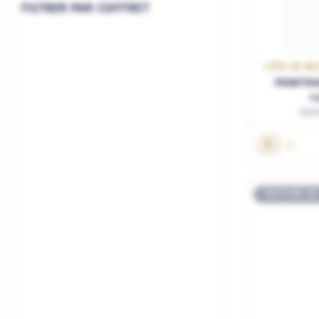
FILTRER PAR COFFRET
CÔTE DE BE
MONTRA
Ma
Dom
3L
RUPTURE DE