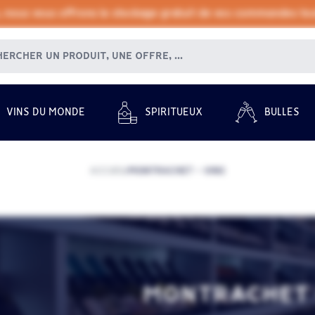
, nous vous offrons le stockage gratuit de vos commandes tout
VINS DU MONDE
SPIRITUEUX
BULLES
ACCUEIL
MONTRACHET - VINS
/
MONTRACHET 