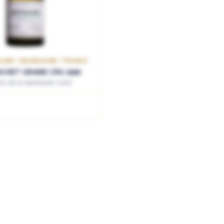
AUNE / BOURGOGNE / FRANCE
CHET GRAND CRU 2020
e de la Romanée Conti