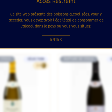
Accès Restreint
Ce site web présente des boissons alcoolisées. Pour y
AUNE / BOURGOGNE / FRANCE
CÔTE DE BEAUNE / BOURGOGNE
CHET GRAND CRU 2023
MONTRACHET GRAND CR
accéder, vous devez avoir l'âge légal de consommer de
Le Montrachet
Domaine Fontaine Gagn
l'alcool dans le pays où vous vous situez.
ine Fontaine Gagnard
ENTER
649.00€
75cL
 STOCK
SÉLECTION
RUPTURE DE STOCK
306