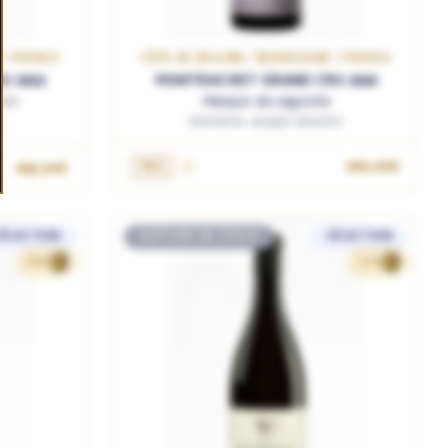
 / FRANCE
CÔTE DE BEAUNE / BOURGOGNE / FRANCE
U 2022
MONTRACHET GRAND CRU 2020
ard
Marquis de Laguiche
Domaine Joseph Drouhin
75cL
990.00€
695.00€
SÉLECTION
RUPTURE DE STOCK
SÉLECTION
662
500