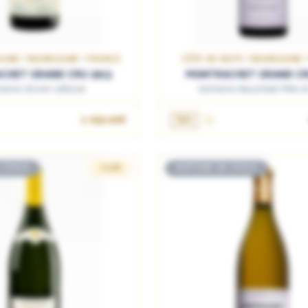
AUNE / BOURGOGNE / FRANCE
CÔTE DE NUITS / BOURGOGNE 
CHET GRAND CRU 2013
MONTRACHET GRAND CR
aine Olivier Leflaive
Domaine Bouchard Père et
1 050.00€
75cL
 STOCK
CLUB
RUPTURE DE STOCK