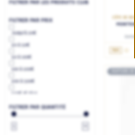
FILTRER PAR LES PRODUITS CLUB
CÔTE DE BE
FILTRER PAR PRIX
MONTRA
Jusqu'à
20€
Doma
20
à
50€
75cL
50
à
100€
100
à
200€
RUPTURE DE
200
à
500€
500€
et plus
à
€
FILTRER PAR QUANTITÉ
1
∞