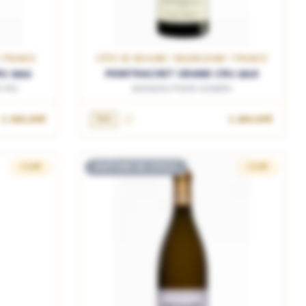
/ FRANCE
CÔTE DE BEAUNE / BOURGOGNE / FRANCE
U 2022
MONTRACHET GRAND CRU 2018
 Fils
Domaine Pierre Girardin
1 060.00€
75cL
1 200.00€
CLUB
RUPTURE DE STOCK
CLUB