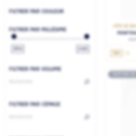
FILTRER PAR COULEUR
CÔTE DE BE
FILTRER PAR MILLÉSIME
MONTRA
Dom
1800
2026
75cL
FILTRER PAR VOLUME
RUPTURE DE
FILTRER PAR CÉPAGE