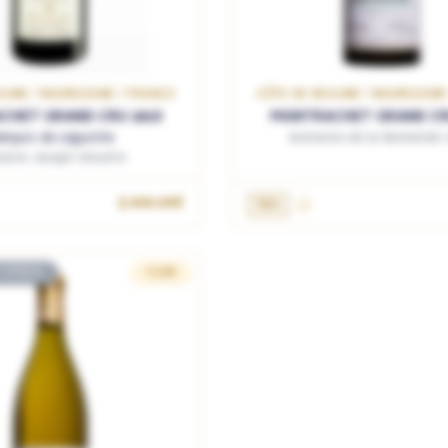
AUNE / BOURGOGNE / FRANCE
CÔTE DE BEAUNE / BOURGOGNE
CHET GRAND CRU 2018
MONTRACHET GRAND CR
rquis de Laguiche
Domaine de la Romanée C
aine Joseph Drouhin
3 600.00€
75cL
 STOCK
CLUB