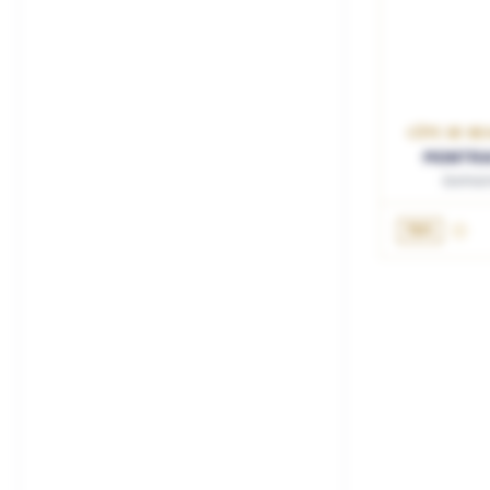
CÔTE DE BE
MONTRA
Domain
75cL