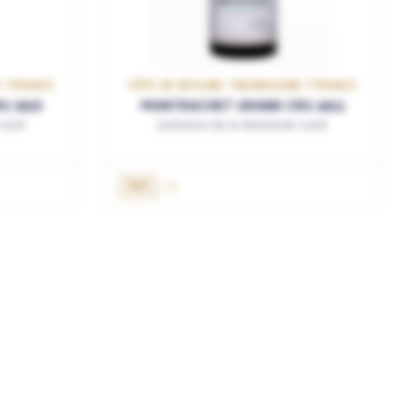
 / FRANCE
CÔTE DE BEAUNE / BOURGOGNE / FRANCE
U 2018
MONTRACHET GRAND CRU 2015
onti
Domaine de la Romanée Conti
75cL