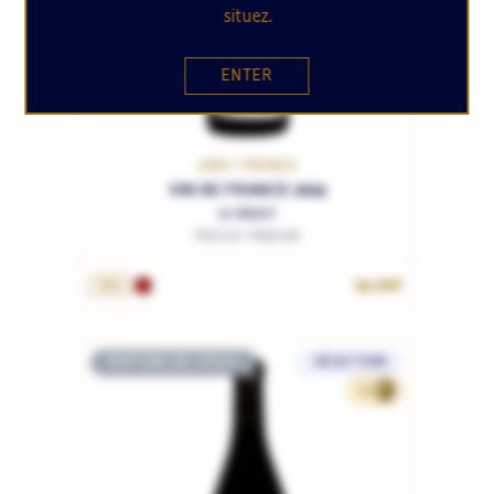
situez.
ENTER
JURA / FRANCE
VIN DE FRANCE 2024
Le Néant
Maison Maenad
54.95€
75cL
RUPTURE DE STOCK
SÉLECTION
45