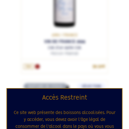
JURA / FRANCE
VIN DE FRANCE 2024
Ciel d'un autre Ciel
Maison Maenad
59.50€
75cL
RUPTURE DE STOCK
SÉLECTION
45
Accès Restreint
Ce site web présente des boissons alcoolisées. Pour
y accéder, vous devez avoir l'âge légal de
consommer de l'alcool dans le pays où vous vous