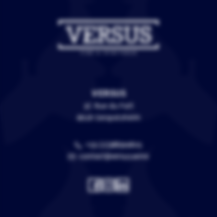
VERSUS
3C Rue du Fort
67118 Geispolsheim
+33 (0)388399805
contact@versus.wine