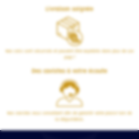
Livraison soignée
Nos colis sont sécurisés et peuvent être expédiés dans plus de 100
pays !
Des cavistes à votre écoute
Nos cavistes vous conseillent afin de garantir votre plaisir lors de
la dégustation.