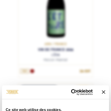
JURA / FRANCE
VIN DE FRANCE 2024
L'Être
Maison Maenad
54.95€
75cL
RUPTURE DE STOCK
CLUB
Ce site web utilise des cookies.