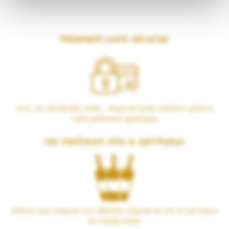
Paiement 100% sécurisé
Visa, CB, Mastercard, Amex… Payez en toute confiance grâce à
notre partenaire Systempay.
Les meilleurs vins & spiritueux
VERSUS vous propose une sélection soignée de vins et spiritueux
du monde entier.