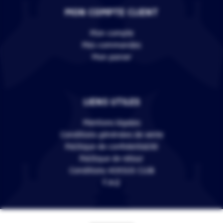
MON COMPTE CLIENT
Mon compte
Mes commandes
Mon panier
LIENS UTILES
Mentions légales
Conditions générales de vente
Politique de confidentialité
Politique de retour
Conditions VERSUS CLUB
F.A.Q