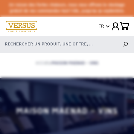
En raison des fortes chaleurs, nous vous offrons le stockage
gratuit de vos commandes tout l'été, jusqu'au 30 septembre.
FR
ACCUEIL
MAISON MAENAD - VINS
/
MAISON MAENAD - VINS