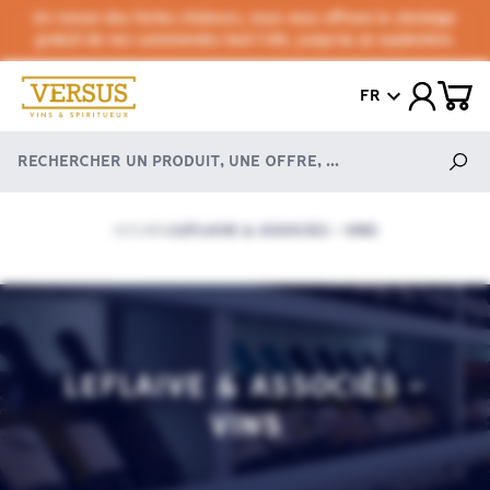
En raison des fortes chaleurs, nous vous offrons le stockage
gratuit de vos commandes tout l'été, jusqu'au 30 septembre.
FR
ACCUEIL
LEFLAIVE & ASSOCIÉS - VINS
/
LEFLAIVE & ASSOCIÉS -
VINS