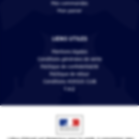
Mes commandes
Mon panier
LIENS UTILES
Mentions légales
Conditions générales de vente
Politique de confidentialité
Politique de retour
Conditions VERSUS CLUB
F.A.Q