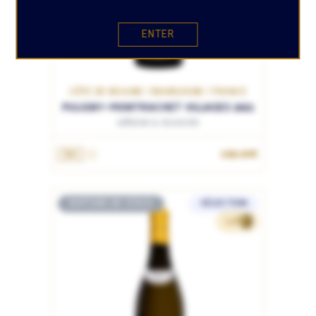
ENTER
CÔTE DE BEAUNE / BOURGOGNE / FRANCE
PULIGNY-MONTRACHET VILLAGES 2021
Leflaive & Associés
169.00€
75cL
RUPTURE DE STOCK
SÉLECTION
148