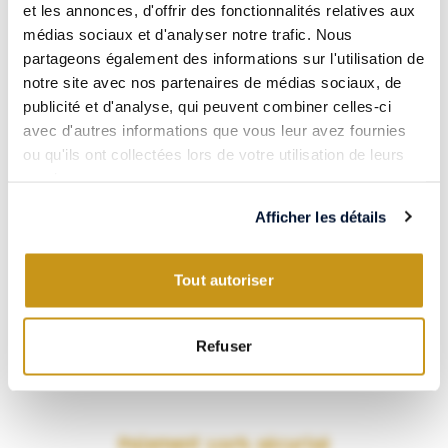
et les annonces, d'offrir des fonctionnalités relatives aux
médias sociaux et d'analyser notre trafic. Nous
partageons également des informations sur l'utilisation de
notre site avec nos partenaires de médias sociaux, de
publicité et d'analyse, qui peuvent combiner celles-ci
avec d'autres informations que vous leur avez fournies
CÔTE DE BEAUNE / BOURGOGNE / FRANCE
ou qu'ils ont collectées lors de votre utilisation de leurs
AUXEY-DURESSES VILLAGES 2020
services.
Leflaive & Associés
Afficher les détails
75cL
Tout autoriser
Refuser
Paiement 100% sécurisé