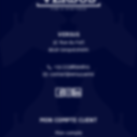
VERSUS
3C Rue du Fort
67118 Geispolsheim
+33 (0)388399805
contact@versus.wine
MON COMPTE CLIENT
Mon compte