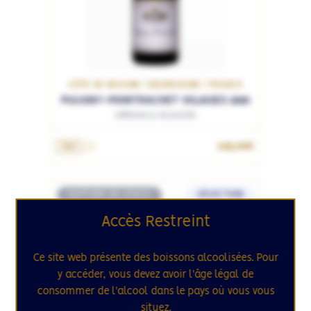
CÔTE DE BEAUNE / BOURGOGNE / FRANCE
PULIGNY-MONTRACHET VILLAGES 2020
Leflaive & Associés
165.00€
75cL
RUPTURE DE STOCK
SÉLECTION
140
Accès Restreint
Ce site web présente des boissons alcoolisées. Pour
y accéder, vous devez avoir l'âge légal de
consommer de l'alcool dans le pays où vous vous
situez.