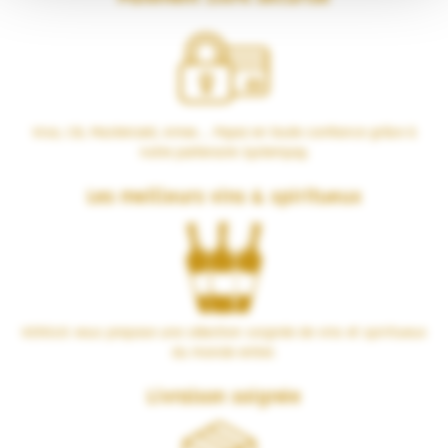
Visa, CB, Mastercard, Amex… Payez en toute confiance grâce à
notre partenaire Systempay.
Les meilleurs vins & spiritueux
VERSUS vous propose une sélection soignée de vins et spiritueux
du monde entier.
Livraison soignée