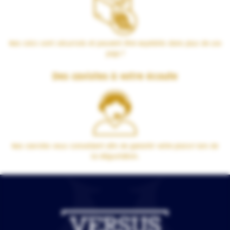
Nos colis sont sécurisés et peuvent être expédiés dans plus de 100
pays !
Des cavistes à votre écoute
Nos cavistes vous conseillent afin de garantir votre plaisir lors de
la dégustation.