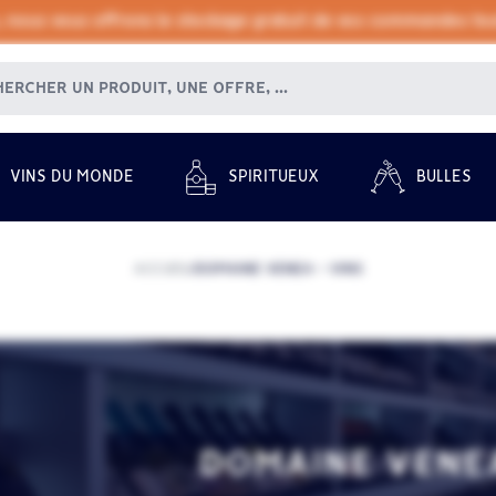
, nous vous offrons le stockage gratuit de vos commandes tout
VINS DU MONDE
SPIRITUEUX
BULLES
ACCUEIL
DOMAINE VENEA - VINS
/
DOMAINE VENEA