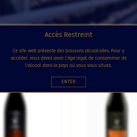
Accès Restreint
Ce site web présente des boissons alcoolisées. Pour y
accéder, vous devez avoir l'âge légal de consommer de
SÉLECTION
RUPTURE DE STOCK
l'alcool dans le pays où vous vous situez.
11
ENTER