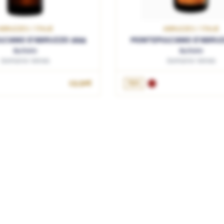
ABRUZZES / ITALIE
ABRUZZES / ITALIE
CIANO D'ABRUZZO 2024
MONTEPULCIANO D'ABRUZ
Burbero
Burbero
Domaine Venea
Domaine Venea
OUTER AU PANIER
13.50€
75cL