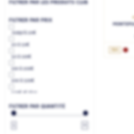
FILTRER PAR LES PRODUITS CLUB
FILTRER PAR PRIX
MONTEPUL
Jusqu'à
20€
20
à
50€
AJ
75cL
50
à
100€
100
à
200€
200
à
500€
500€
et plus
à
€
FILTRER PAR QUANTITÉ
1
∞