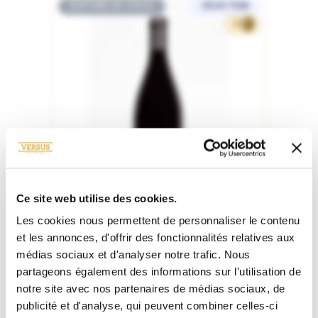
RUPTURE DE STOCK
SÉLECTION
36
Ce site web utilise des cookies.
BOURGOGNE
Les cookies nous permettent de personnaliser le contenu
MARSANNAY VILLAGES 2021
et les annonces, d'offrir des fonctionnalités relatives aux
Domaine Sylvain Pataille
médias sociaux et d'analyser notre trafic. Nous
partageons également des informations sur l'utilisation de
44.00€
75cL
notre site avec nos partenaires de médias sociaux, de
publicité et d'analyse, qui peuvent combiner celles-ci