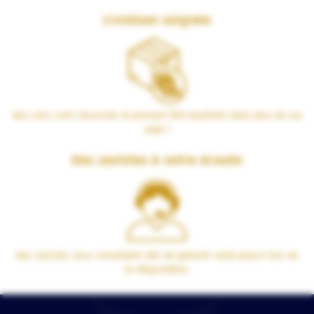
Livraison soignée
Nos colis sont sécurisés et peuvent être expédiés dans plus de 100
pays !
Des cavistes à votre écoute
Nos cavistes vous conseillent afin de garantir votre plaisir lors de
la dégustation.