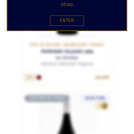
situez.
ENTER
CÔTE DE BEAUNE / BOURGOGNE / FRANCE
POMMARD VILLAGES 2020
Les Perrières
Domaine Sébastien Magnien
44.90€
75cL
RUPTURE DE STOCK
SÉLECTION
71