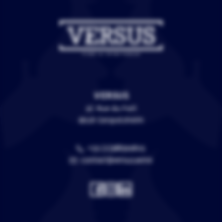
VERSUS
3C Rue du Fort
67118 Geispolsheim
+33 (0)388399805
contact@versus.wine