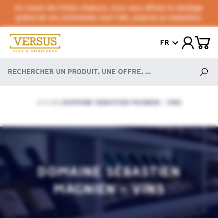
En raison des fortes chaleurs, nous vous offrons le stockage
gratuit de vos commandes tout l'été, jusqu'au 30 septembre.
FR
ACCUEIL
DOMAINE SÉBASTIEN MAGNIEN - VINS
/
DOMAINE SÉBASTIEN
MAGNIEN - VINS