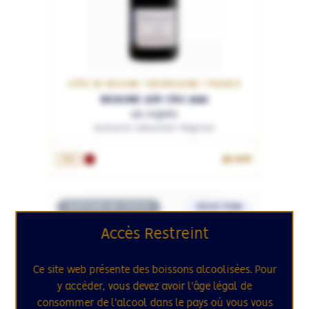
CÔTE DE BEAUNE / BOURGOGNE / FRANCE
BEAUNE 1ER CRU 2020
Les Aigrots
Domaine Sébastien Magnien
39.90€
75cL
RUPTURE DE STOCK
SÉLECTION
37
Accès Restreint
Ce site web présente des boissons alcoolisées. Pour
y accéder, vous devez avoir l'âge légal de
consommer de l'alcool dans le pays où vous vous