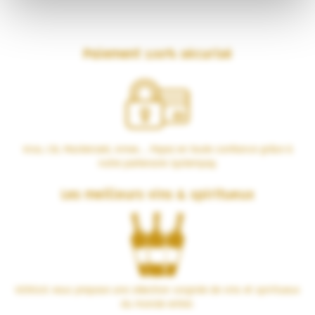
Paiement 100% sécurisé
Visa, CB, Mastercard, Amex… Payez en toute confiance grâce à
notre partenaire Systempay.
Les meilleurs vins & spiritueux
VERSUS vous propose une sélection soignée de vins et spiritueux
du monde entier.