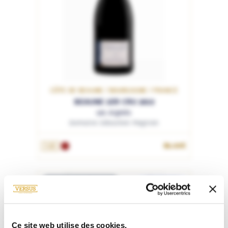
CÔTE DE BEAUNE / BOURGOGNE / FRANCE
BEAUNE 1ER CRU 2019
Les Aigrots
Domaine Sébastien Magnien
86.00€
1.5L
RUPTURE DE STOCK
SÉLECTION
78
Ce site web utilise des cookies.