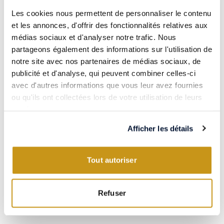
Les cookies nous permettent de personnaliser le contenu
et les annonces, d'offrir des fonctionnalités relatives aux
médias sociaux et d'analyser notre trafic. Nous
partageons également des informations sur l'utilisation de
notre site avec nos partenaires de médias sociaux, de
publicité et d'analyse, qui peuvent combiner celles-ci
avec d'autres informations que vous leur avez fournies
ou qu'ils ont collectées lors de votre utilisation de leurs
CÔTE DE BEAUNE / BOURGOGNE / FRANCE
services.
POMMARD VILLAGES 2019
Les Perrières
Afficher les détails
Domaine Sébastien Magnien
94.00€
1.5L
Tout autoriser
Refuser