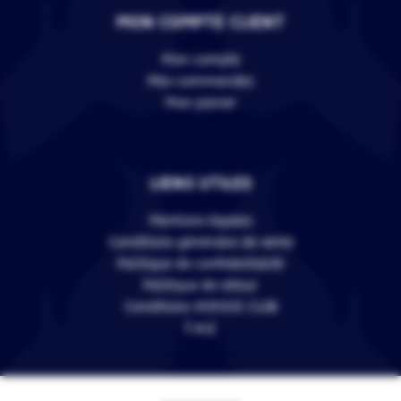
MON COMPTE CLIENT
Mon compte
Mes commandes
Mon panier
LIENS UTILES
Mentions légales
Conditions générales de vente
Politique de confidentialité
Politique de retour
Conditions VERSUS CLUB
F.A.Q