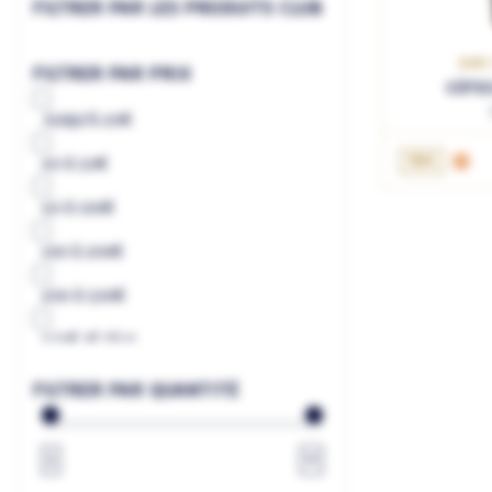
FILTRER PAR LES PRODUITS CLUB
VAR 
FILTRER PAR PRIX
CÔTES
Jusqu'à
20€
AJ
75cL
20
à
50€
50
à
100€
100
à
200€
200
à
500€
500€
et plus
à
€
FILTRER PAR QUANTITÉ
1
∞