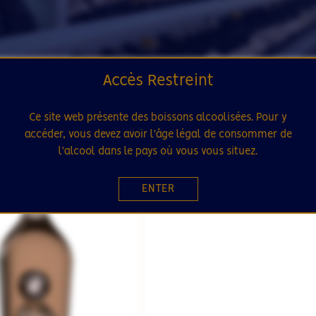
Accès Restreint
Ce site web présente des boissons alcoolisées. Pour y
accéder, vous devez avoir l'âge légal de consommer de
SÉLECTION
l'alcool dans le pays où vous vous situez.
16
ENTER