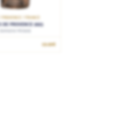
/ PROVENCE / FRANCE
 DE PROVENCE 2025
Domaine Miraval
OUTER AU PANIER
19.90€