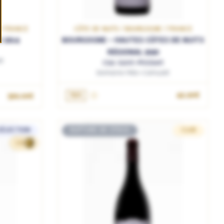
 / FRANCE
CÔTE DE NUITS / BOURGOGNE / FRANCE
 2014
BOURGOGNE - HAUTES CÔTES DE NUITS
RÉGIONAL 2020
t
Clos Saint-Philibert
Domaine Méo-Camuzet
R
75cL
42.90€
599.00€
SÉLECTION
RUPTURE DE STOCK
CLUB
193