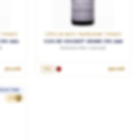
 / FRANCE
CÔTES DE NUITS / BOURGOGNE / FRANCE
CRU 2021
CLOS DE VOUGEOT GRAND CRU 2020
t
Domaine Méo-Camuzet
310.00€
75cL
340.00€
SÉLECTION
228