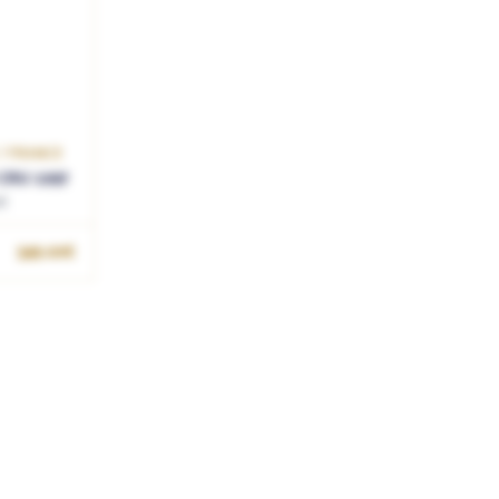
 / FRANCE
CRU 1997
t
549.00€