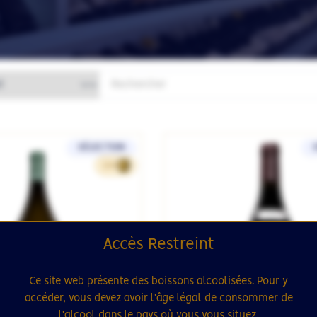
SÉLECTION
100
Accès Restreint
Ce site web présente des boissons alcoolisées. Pour y
accéder, vous devez avoir l'âge légal de consommer de
l'alcool dans le pays où vous vous situez.