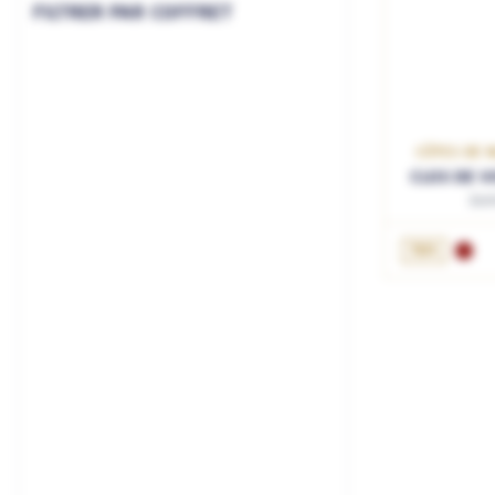
FILTRER PAR COFFRET
CÔTES DE N
CLOS DE V
Do
75cL