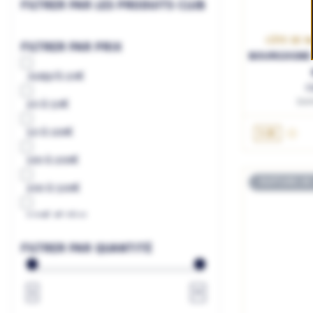
FILTRER PAR LES PRODUITS CLUB
CÔTE DE N
FILTRER PAR PRIX
BOURGOGNE 
Jusqu'à
20€
C
Do
20
à
50€
AJ
50
à
100€
1.5L
100
à
200€
RUPTURE DE
200
à
500€
500€
et plus
à
€
FILTRER PAR QUANTITÉ
1
∞