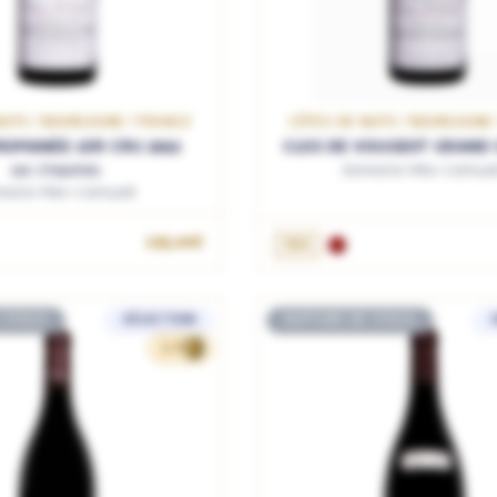
UITS / BOURGOGNE / FRANCE
CÔTES DE NUITS / BOURGOGNE
OMANÉE 1ER CRU 2022
CLOS DE VOUGEOT GRAND 
Les Chaumes
Domaine Méo-Camuze
maine Méo-Camuzet
195.00€
75cL
 STOCK
SÉLECTION
RUPTURE DE STOCK
308