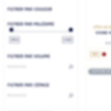
FILTRER PAR COULEUR
FILTRER PAR MILLÉSIME
CÔTES DE N
VOSNE-R
1800
2026
Do
75cL
FILTRER PAR VOLUME
RUPTURE DE
FILTRER PAR CÉPAGE