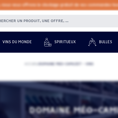
, nous vous offrons le stockage gratuit de vos commandes tout
VINS DU MONDE
SPIRITUEUX
BULLES
ACCUEIL
DOMAINE MÉO-CAMUZET - VINS
/
DOMAINE MÉO-CAMU