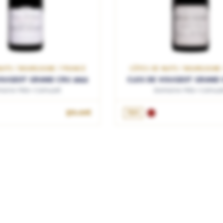
UITS / BOURGOGNE / FRANCE
CÔTES DE NUITS / BOURGOGNE
OUGEOT GRAND CRU 2022
CLOS DE VOUGEOT GRAND 
maine Méo-Camuzet
Domaine Méo-Camuze
370.00€
75cL