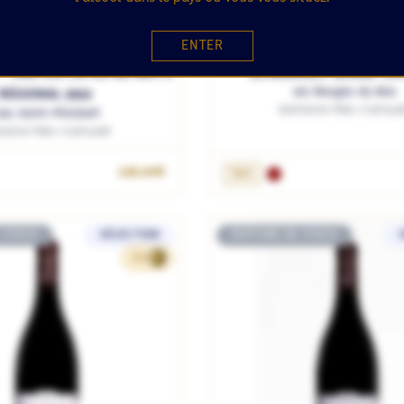
ENTER
UITS / BOURGOGNE / FRANCE
CÔTES DE NUITS / BOURGOGNE
- HAUTES CÔTES DE NUITS
ECHEZEAUX GRAND CRU
Les Rouges du Bas
RÉGIONAL 2022
Domaine Méo-Camuze
los Saint-Philibert
maine Méo-Camuzet
OUTER AU PANIER
AJOUTER AU PANIE
120.00€
75cL
 STOCK
SÉLECTION
RUPTURE DE STOCK
162