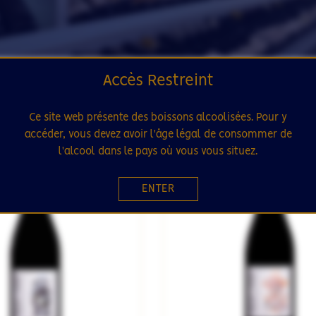
Accès Restreint
Ce site web présente des boissons alcoolisées. Pour y
accéder, vous devez avoir l'âge légal de consommer de
SÉLECTION
l'alcool dans le pays où vous vous situez.
14
ENTER