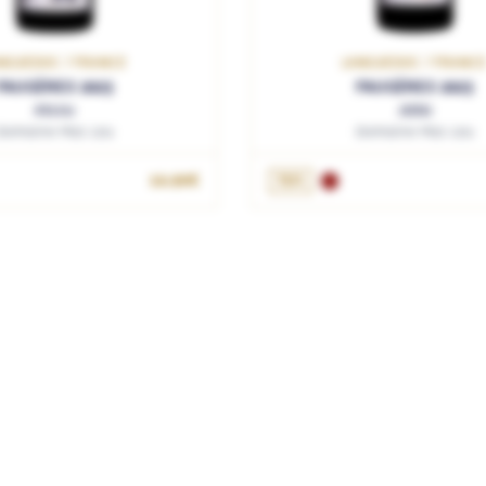
NGUEDOC / FRANCE
LANGUEDOC / FRANC
FAUGÈRES 2023
FAUGÈRES 2023
Aksou
Jalka
Domaine Mas Lou
Domaine Mas Lou
OUTER AU PANIER
AJOUTER AU PANIE
16.90€
75cL