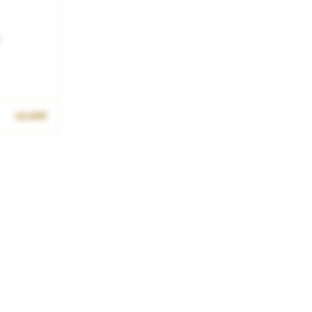
E
R
19.90€