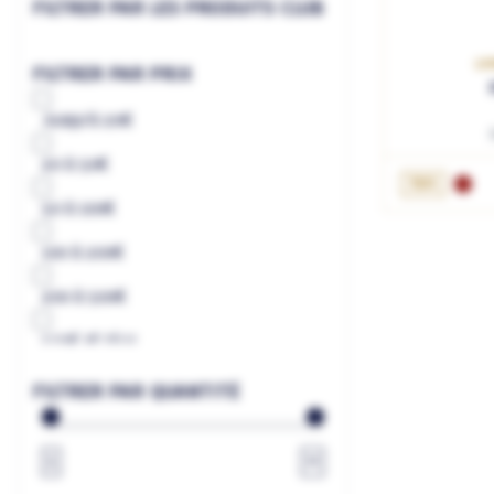
FILTRER PAR LES PRODUITS CLUB
LA
FILTRER PAR PRIX
Jusqu'à
20€
20
à
50€
AJ
75cL
50
à
100€
100
à
200€
200
à
500€
500€
et plus
à
€
FILTRER PAR QUANTITÉ
1
∞