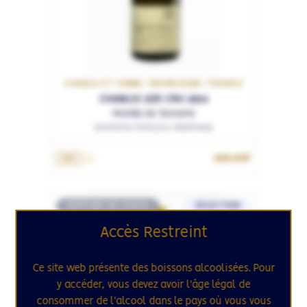
CHABLIS ET YONNE / BOURGOGNE / FRANCE
CHABLIS 1ER CRU 2016
Montée de Tonnerre
Domaine François Raveneau
299.00€
75cL
RUPTURE DE STOCK
SÉLECTION
258
Accès Restreint
Ce site web présente des boissons alcoolisées. Pour
y accéder, vous devez avoir l'âge légal de
consommer de l'alcool dans le pays où vous vous