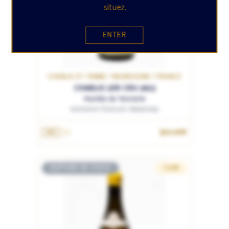
situez.
ENTER
CHABLIS ET YONNE / BOURGOGNE / FRANCE
CHABLIS 1ER CRU 2015
Montée de Tonnerre
Domaine François Raveneau
310.00€
75cL
RUPTURE DE STOCK
CLUB