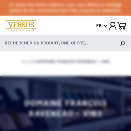
En raison des fortes chaleurs, nous vous offrons le stockage
gratuit de vos commandes tout l'été, jusqu'au 30 septembre.
FR
ACCUEIL
DOMAINE FRANÇOIS RAVENEAU - VINS
/
DOMAINE FRANÇOIS
RAVENEAU - VINS