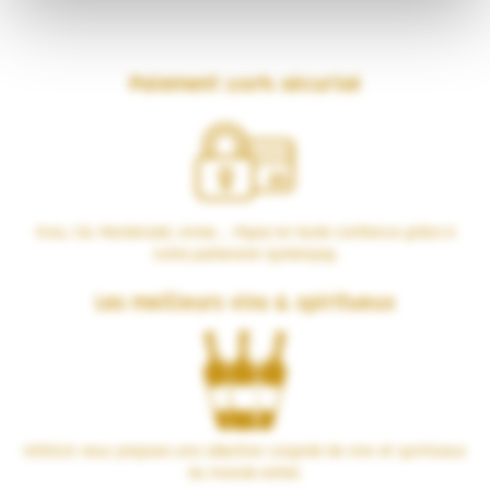
Paiement 100% sécurisé
Visa, CB, Mastercard, Amex… Payez en toute confiance grâce à
notre partenaire Systempay.
Les meilleurs vins & spiritueux
VERSUS vous propose une sélection soignée de vins et spiritueux
du monde entier.