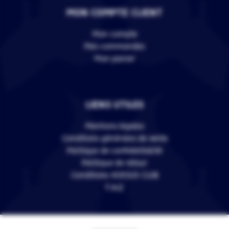
MON COMPTE CLIENT
Mon compte
Mes commandes
Mon panier
LIENS UTILES
Mentions légales
Conditions générales de vente
Politique de confidentialité
Politique de retour
Conditions VERSUS CLUB
F.A.Q