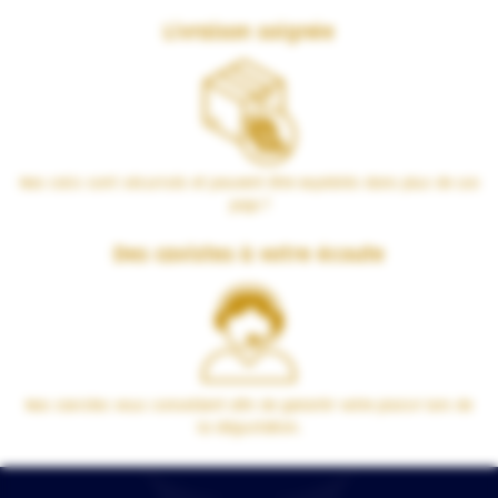
Livraison soignée
Nos colis sont sécurisés et peuvent être expédiés dans plus de 100
pays !
Des cavistes à votre écoute
Nos cavistes vous conseillent afin de garantir votre plaisir lors de
la dégustation.