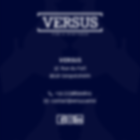
VERSUS
3C Rue du Fort
67118 Geispolsheim
+33 (0)388399805
contact@versus.wine