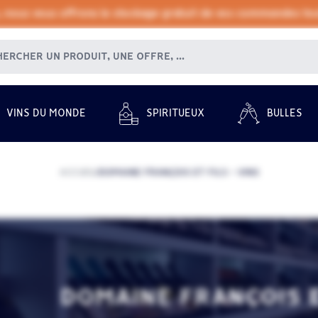
, nous vous offrons le stockage gratuit de vos commandes tout
VINS DU MONDE
SPIRITUEUX
BULLES
ACCUEIL
DOMAINE FRANÇOIS ET FILS - VINS
/
DOMAINE FRANÇOIS E