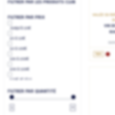
FILTRER PAR LES PRODUITS CLUB
VALLÉE DU RH
FILTRER PAR PRIX
D
VIN D
Jusqu'à
20€
RH
20
à
50€
Doma
50
à
100€
AJ
75cL
100
à
200€
200
à
500€
500€
et plus
à
€
FILTRER PAR QUANTITÉ
1
∞