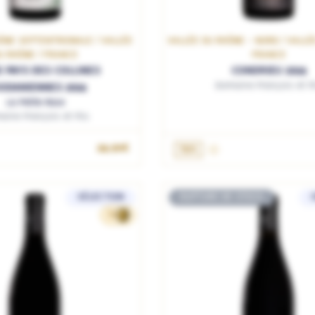
ÔNE SEPTENTRIONALE / VALLÉE
VALLÉE DU RHÔNE - NORD / VALLÉ
U RHÔNE / FRANCE
FRANCE
E PAYS DES COLLINES
CONDRIEU 2024
Domaine François et Fi
ODANIENNES 2024
La Petite Rose
ine François et Fils
OUTER AU PANIER
AJOUTER AU PANIE
24.90€
75cL
SÉLECTION
RUPTURE DE STOCK
79