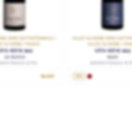
ÔNE NORD (SEPTENTRIONALE) /
VALLÉE DU RHÔNE NORD (SEPTEN
ÉE DU RHÔNE / FRANCE
VALLÉE DU RHÔNE / FRA
ÔTE-RÔTIE 2022
CÔTE-RÔTIE 2023
Les Rochins
Rozier
ine François et Fils
Domaine François et Fi
OUTER AU PANIER
94.90€
75cL