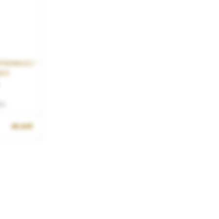
TRIONALE) /
NCE
ls
68.90€