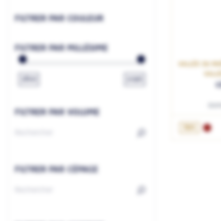
FILTRER PAR COULEUR
FILTRER PAR MILLÉSIME
VALLÉE DU RH
VALL
1800
2026
C
Doma
FILTRER PAR VOLUME
AJ
75cL
FILTRER PAR CÉPAGE