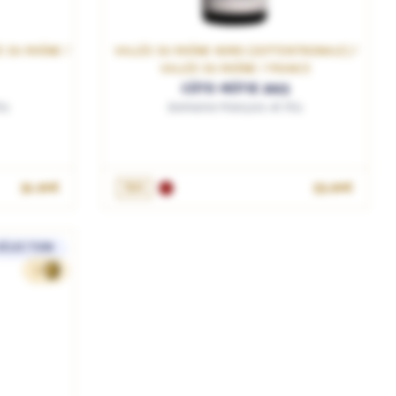
E DU RHÔNE /
VALLÉE DU RHÔNE NORD (SEPTENTRIONALE) /
VALLÉE DU RHÔNE / FRANCE
CÔTE-RÔTIE 2023
ls
Domaine François et Fils
R
AJOUTER AU PANIER
51.90€
75cL
55.90€
SÉLECTION
57