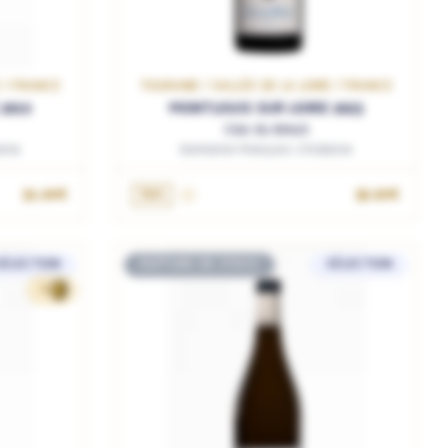
E / FRANCE
TOURAINE / VALLÉE DE LA LOIRE / FRANCE
2019
MONTLOUIS SUR LOIRE 2023
Clos du Breuil
ine
Domaine François Chidaine
31.90€
75cL
32.90€
SÉLECTION
RUPTURE DE STOCK
SÉLECTION
70