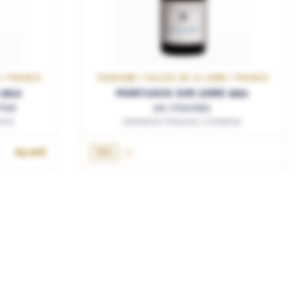
E / FRANCE
TOURAINE / VALLÉE DE LA LOIRE / FRANCE
2019
MONTLOUIS SUR LOIRE 2021
Pied
Les Choisilles
ine
Domaine François Chidaine
85.00€
75cL