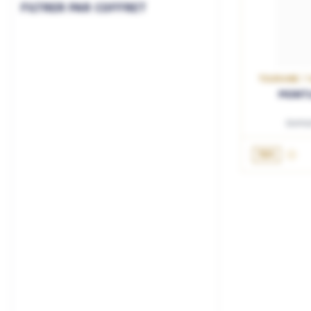
FILTRER PAR COFFRET
TOURAINE / 
MONTL
Domai
75cL