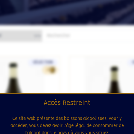
SÉLECTION
18
Accès Restreint
Ce site web présente des boissons alcoolisées. Pour y
accéder, vous devez avoir l'âge légal de consommer de
l'alcool dans le pays où vous vous situez.