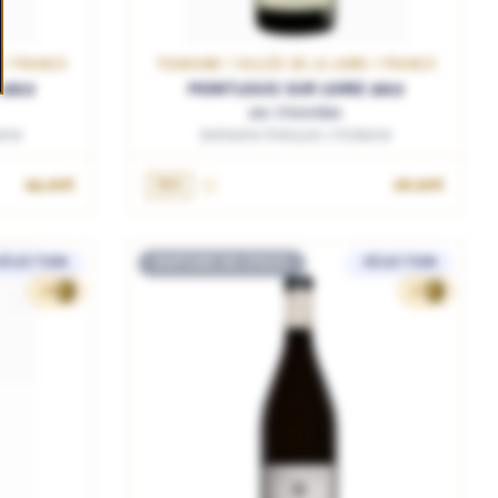
E / FRANCE
TOURAINE / VALLÉE DE LA LOIRE / FRANCE
2019
MONTLOUIS SUR LOIRE 2019
Les Choisilles
ine
Domaine François Chidaine
R
24.90€
75cL
28.90€
SÉLECTION
RUPTURE DE STOCK
SÉLECTION
26
27