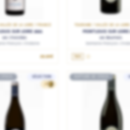
VALLÉE DE LA LOIRE / FRANCE
TOURAINE / VALLÉE DE LA LOIR
OUIS SUR LOIRE 2021
MONTLOUIS SUR LOIRE 
Les Choisilles
Les Bournais
ne François Chidaine
Domaine François Chida
29.90€
75cL
 STOCK
SÉLECTION
RUPTURE DE STOCK
28