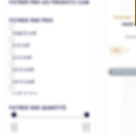
FILTRER PAR LES PRODUITS CLUB
TOURAINE / 
FILTRER PAR PRIX
MONTL
Jusqu'à
20€
Domai
20
à
50€
AJ
75cL
50
à
100€
100
à
200€
RUPTURE DE
200
à
500€
500€
et plus
à
€
FILTRER PAR QUANTITÉ
1
∞