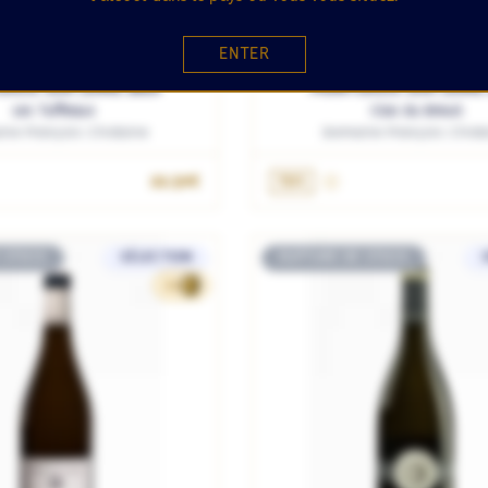
ENTER
VALLÉE DE LA LOIRE / FRANCE
TOURAINE / VALLÉE DE LA LOIR
OUIS SUR LOIRE 2018
MONTLOUIS SUR LOIRE 
Les Tuffeaux
Clos du Breuil
ne François Chidaine
Domaine François Chida
OUTER AU PANIER
AJOUTER AU PANIE
22.50€
75cL
 STOCK
SÉLECTION
RUPTURE DE STOCK
24