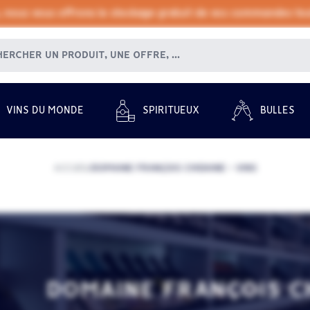
, nous vous offrons le stockage gratuit de vos commandes tout
VINS DU MONDE
SPIRITUEUX
BULLES
ACCUEIL
DOMAINE FRANÇOIS CHIDAINE - VINS
/
DOMAINE FRANÇOIS CH