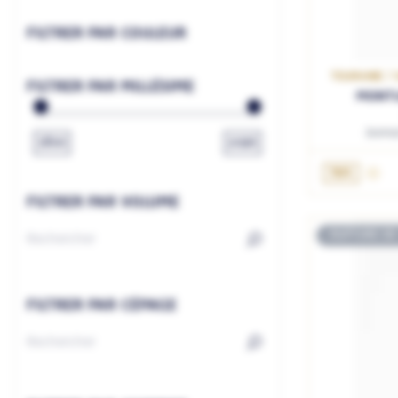
FILTRER PAR COULEUR
TOURAINE / 
FILTRER PAR MILLÉSIME
MONTL
Domai
1800
2026
75cL
FILTRER PAR VOLUME
RUPTURE DE
FILTRER PAR CÉPAGE