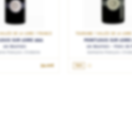
VALLÉE DE LA LOIRE / FRANCE
TOURAINE / VALLÉE DE LA LOIR
OUIS SUR LOIRE 2021
MONTLOUIS SUR LOIRE 
Les Bournais
Les Bournais - Franc de 
ne François Chidaine
Domaine François Chida
34.00€
75cL