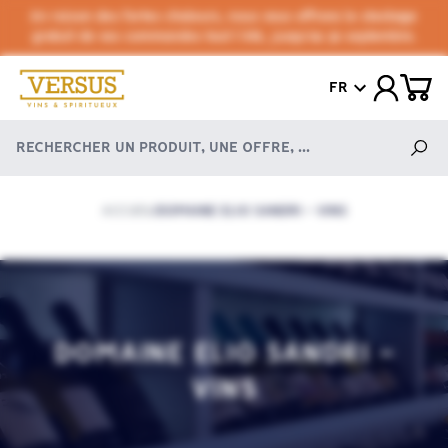
En raison des fortes chaleurs, nous vous offrons le stockage
gratuit de vos commandes tout l'été, jusqu'au 30 septembre.
FR
ACCUEIL
DOMAINE ELIO SANDRI - VINS
/
DOMAINE ELIO SANDRI -
VINS