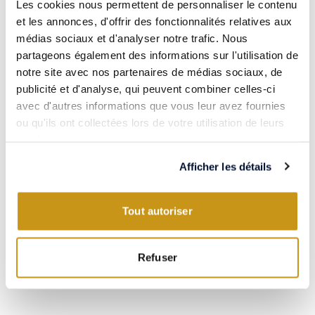
Les cookies nous permettent de personnaliser le contenu
et les annonces, d'offrir des fonctionnalités relatives aux
médias sociaux et d'analyser notre trafic. Nous
partageons également des informations sur l'utilisation de
notre site avec nos partenaires de médias sociaux, de
publicité et d'analyse, qui peuvent combiner celles-ci
avec d'autres informations que vous leur avez fournies
PIÉMONT / ITALIE
ou qu'ils ont collectées lors de votre utilisation de leurs
BAROLO 2017
services.
Perno - Riserva
Domaine Elio Sandri
Afficher les détails
85.90€
75cL
Tout autoriser
Refuser