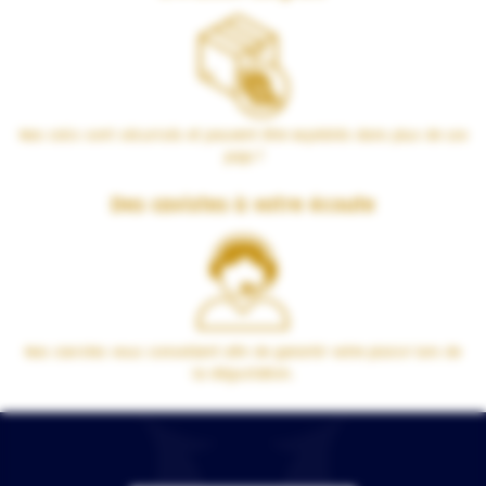
Nos colis sont sécurisés et peuvent être expédiés dans plus de 100
pays !
Des cavistes à votre écoute
Nos cavistes vous conseillent afin de garantir votre plaisir lors de
la dégustation.