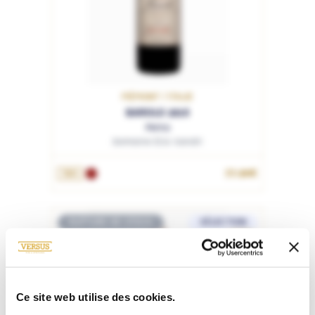
PIÉMONT / ITALIE
BAROLO 2018
Perno
Domaine Elio Sandri
77.90€
75cL
RUPTURE DE STOCK
SÉLECTION
71
Ce site web utilise des cookies.