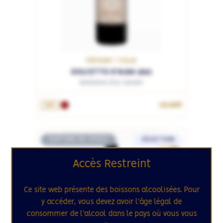
PIÉMONT / ITALIE
DOLCETTO D'ALBA 2021
Domaine Elio Sandri
19.90€
75cL
RUPTURE DE STOCK
SÉLECTION
33
Accès Restreint
Ce site web présente des boissons alcoolisées. Pour
y accéder, vous devez avoir l'âge légal de
consommer de l'alcool dans le pays où vous vous