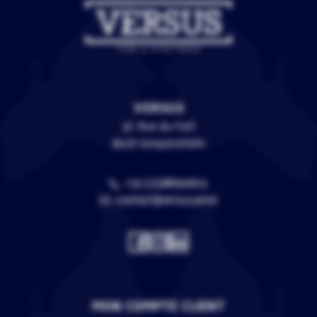
VERSUS
3C Rue du Fort
67118 Geispolsheim
+33 (0)388399805
contact@versus.wine
MON COMPTE CLIENT