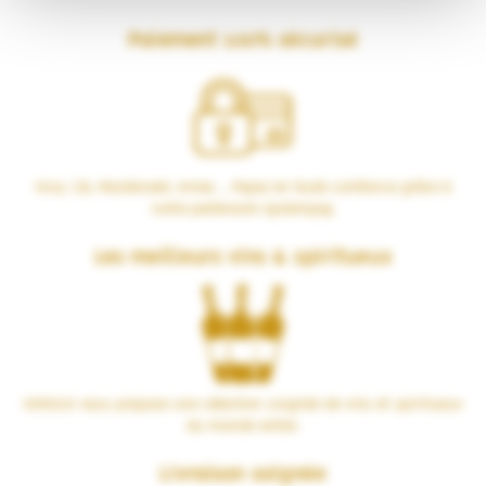
Paiement 100% sécurisé
Visa, CB, Mastercard, Amex… Payez en toute confiance grâce à
notre partenaire Systempay.
Les meilleurs vins & spiritueux
VERSUS vous propose une sélection soignée de vins et spiritueux
du monde entier.
Livraison soignée