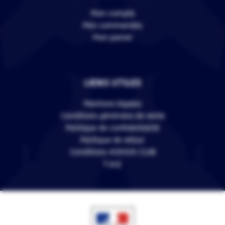
Mon compte
Mes commandes
Mon panier
LIENS UTILES
Mentions légales
Conditions générales de vente
Politique de confidentialité
Politique de retour
Conditions VERSUS CLUB
F.A.Q