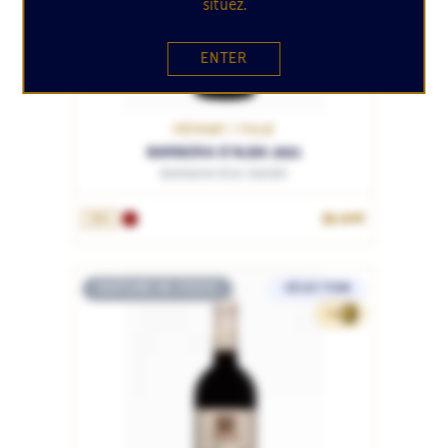
situez.
ENTER
PIÉMONT / ITALIE
BARBERA D'ALBA 2021
Domaine Elio Sandri
39.90€
75cL
RUPTURE DE STOCK
SÉLECTION
64