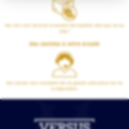
Nos colis sont sécurisés et peuvent être expédiés dans plus de 100
pays !
Des cavistes à votre écoute
Nos cavistes vous conseillent afin de garantir votre plaisir lors de
la dégustation.