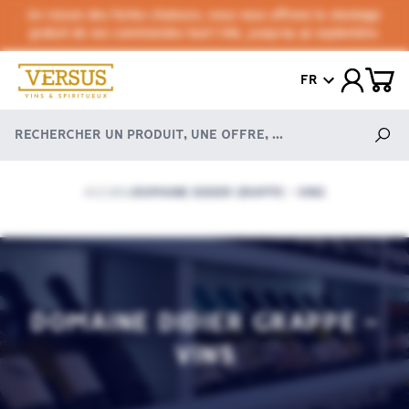
En raison des fortes chaleurs, nous vous offrons le stockage
gratuit de vos commandes tout l'été, jusqu'au 30 septembre.
FR
ACCUEIL
DOMAINE DIDIER GRAPPE - VINS
/
DOMAINE DIDIER GRAPPE -
VINS