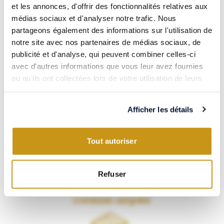
Paiement 100% sécurisé
et les annonces, d'offrir des fonctionnalités relatives aux
médias sociaux et d'analyser notre trafic. Nous
partageons également des informations sur l'utilisation de
notre site avec nos partenaires de médias sociaux, de
publicité et d'analyse, qui peuvent combiner celles-ci
avec d'autres informations que vous leur avez fournies
Visa, CB, Mastercard, Amex… Payez en toute confiance grâce à
ou qu'ils ont collectées lors de votre utilisation de leurs
notre partenaire Systempay.
services.
Les meilleurs vins & spiritueux
Afficher les détails
Tout autoriser
VERSUS vous propose une sélection soignée de vins et spiritueux
Refuser
du monde entier.
Livraison soignée