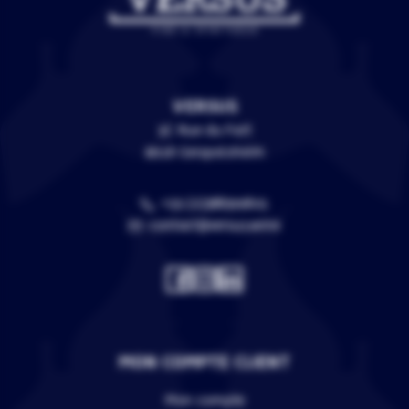
VERSUS
3C Rue du Fort
67118 Geispolsheim
+33 (0)388399805
contact@versus.wine
MON COMPTE CLIENT
Mon compte