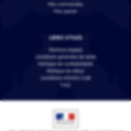
Mes commandes
Mon panier
LIENS UTILES
Mentions légales
Conditions générales de vente
Politique de confidentialité
Politique de retour
Conditions VERSUS CLUB
F.A.Q