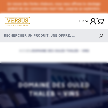
En raison des fortes chaleurs, nous vous offrons le stockage
gratuit de vos commandes tout l'été, jusqu'au 30 septembre.
FR
ACCUEIL
DOMAINE DES OULED THALEB - VINS
/
DOMAINE DES OULED
THALEB - VINS