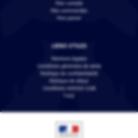
Mon compte
Mes commandes
Mon panier
LIENS UTILES
Mentions légales
Conditions générales de vente
Politique de confidentialité
Politique de retour
Conditions VERSUS CLUB
F.A.Q