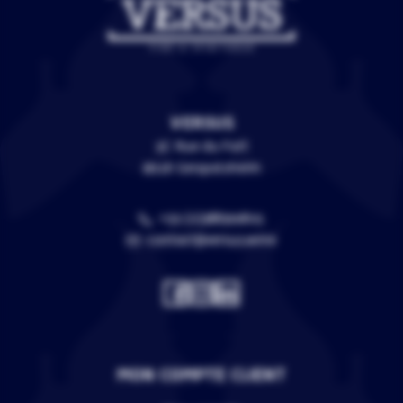
VERSUS
3C Rue du Fort
67118 Geispolsheim
+33 (0)388399805
contact@versus.wine
MON COMPTE CLIENT