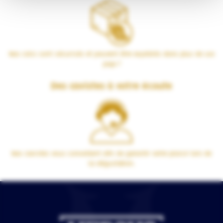
Nos colis sont sécurisés et peuvent être expédiés dans plus de 100
pays !
Des cavistes à votre écoute
Nos cavistes vous conseillent afin de garantir votre plaisir lors de
la dégustation.