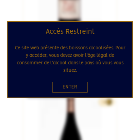
Accès Restreint
MEKNÉS / MAROC
ZENATA 2018
Ce site web présente des boissons alcoolisées. Pour
Tandem
y accéder, vous devez avoir l'âge légal de
Domaine des Ouled Thaleb
consommer de l'alcool dans le pays où vous vous
situez.
16.95€
75cL
ENTER
RUPTURE DE STOCK
SÉLECTION
14