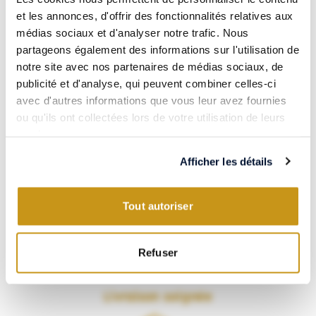
et les annonces, d'offrir des fonctionnalités relatives aux
Paiement 100% sécurisé
médias sociaux et d'analyser notre trafic. Nous
partageons également des informations sur l'utilisation de
notre site avec nos partenaires de médias sociaux, de
publicité et d'analyse, qui peuvent combiner celles-ci
avec d'autres informations que vous leur avez fournies
Visa, CB, Mastercard, Amex… Payez en toute confiance grâce à
ou qu'ils ont collectées lors de votre utilisation de leurs
notre partenaire Systempay.
services.
Les meilleurs vins & spiritueux
Afficher les détails
Tout autoriser
Refuser
VERSUS vous propose une sélection soignée de vins et spiritueux
du monde entier.
Livraison soignée