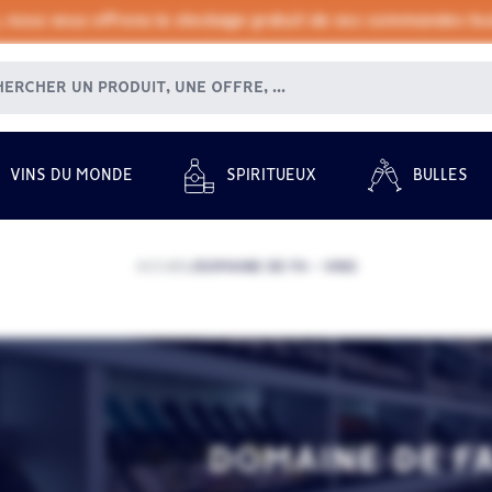
, nous vous offrons le stockage gratuit de vos commandes tout
VINS DU MONDE
SPIRITUEUX
BULLES
ACCUEIL
DOMAINE DE FA - VINS
/
DOMAINE DE FA