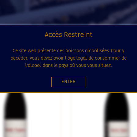
Accès Restreint
Ce site web présente des boissons alcoolisées. Pour y
accéder, vous devez avoir l'âge légal de consommer de
SÉLECTION
RUPTURE DE STOCK
l'alcool dans le pays où vous vous situez.
23
ENTER