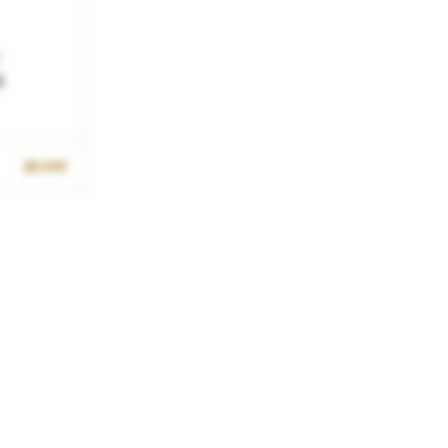
E
3
58.00€