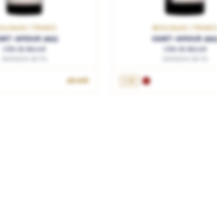
AUJOLAIS / FRANCE
BEAUJOLAIS / FRANC
INT-AMOUR 2023
SAINT-AMOUR 202
Côte de Besset
Côte de Besset
Domaine de Fa
Domaine de Fa
OUTER AU PANIER
28.00€
1.5L