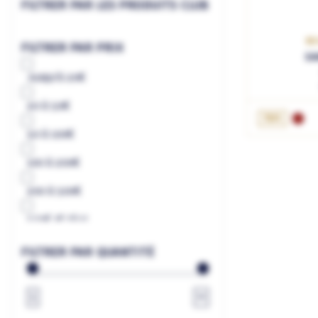
FILTRER PAR LES PRODUITS CLUB
BE
FILTRER PAR PRIX
SA
Jusqu'à
20€
20
à
50€
AJ
75cL
50
à
100€
100
à
200€
200
à
500€
500€
et plus
à
€
FILTRER PAR QUANTITÉ
1
∞