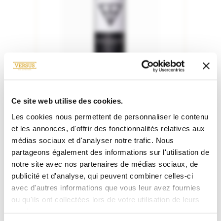
SOUTH AUSTRALIA / AUSTRALIE
BAROSSA VALLEY 2018
Ce site web utilise des cookies.
Anaperenna
Les cookies nous permettent de personnaliser le contenu
Domaine Ben Glaetzer
et les annonces, d'offrir des fonctionnalités relatives aux
médias sociaux et d'analyser notre trafic. Nous
61.90€
75cL
partageons également des informations sur l'utilisation de
notre site avec nos partenaires de médias sociaux, de
publicité et d'analyse, qui peuvent combiner celles-ci
avec d'autres informations que vous leur avez fournies
ou qu'ils ont collectées lors de votre utilisation de leurs
services.