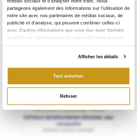
médias sociaux et d'analyser notre trafic. Nous
partageons également des informations sur l'utilisation de
notre site avec nos partenaires de médias sociaux, de
RUPTURE DE STOCK
SÉLECTION
publicité et d'analyse, qui peuvent combiner celles-ci
19
avec d'autres informations que vous leur avez fournies
ou qu'ils ont collectées lors de votre utilisation de leurs
services.
Afficher les détails
Tout autoriser
Refuser
CÔTE DE NUITS / BOURGOGNE / FRANCE
COTEAUX BOURGUIGNONS RÉGIONAL 2022
Gamayoptère
Domaine Antoine Lienhardt