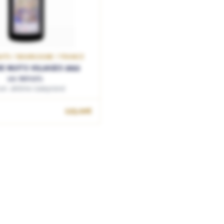
UITS / BOURGOGNE / FRANCE
E NUITS VILLAGES 2022
Les Retraits
on Jérôme Galeyrand
125.00€