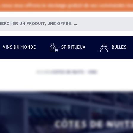
, nous vous offrons le stockage gratuit de vos commandes tout
VINS DU MONDE
SPIRITUEUX
BULLES
ACCUEIL
CÔTES DE NUITS - VINS
/
CÔTES DE NUITS