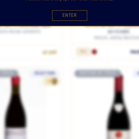
ENTER
UITS / BOURGOGNE / FRANCE
CÔTE DE NUITS / BOURGOGNE 
E NUITS RÉGIONAL 2022
CÔTES DE NUITS VILLAGE
ine Nicole Lamarche
Les Essards
Maison Jeremy Recchio
AJOUTER AU PANIE
OUTER AU PANIER
75cL
64.
47.50€
 STOCK
SÉLECTION
RUPTURE DE STOCK
29