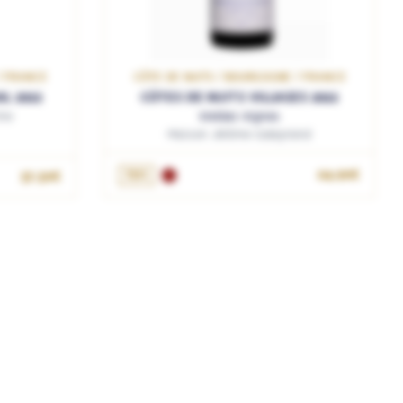
/ FRANCE
CÔTE DE NUITS / BOURGOGNE / FRANCE
L 2022
CÔTES DE NUITS VILLAGES 2022
he
Vieilles Vignes
Maison Jérôme Galeyrand
75cL
64.90€
57.50€