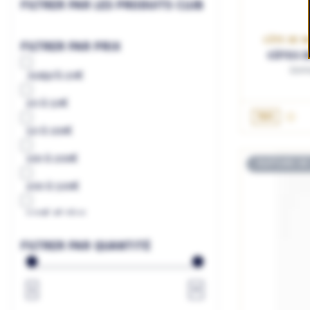
FILTRER PAR LES PRODUITS CLUB
CÔTE DE N
FILTRER PAR PRIX
CÔTES D
Doma
Jusqu'à
20€
20
à
50€
AJ
75cL
50
à
100€
100
à
200€
RUPTURE DE
200
à
500€
500€
et plus
à
€
FILTRER PAR QUANTITÉ
1
∞