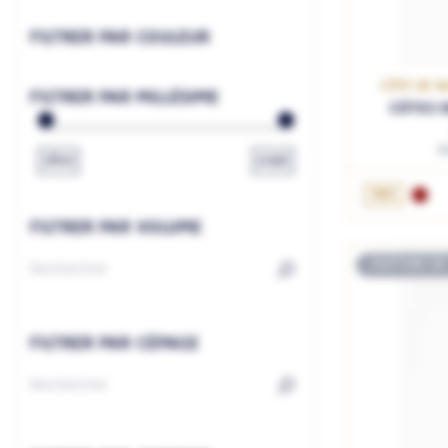
FILTRER PAR COULEUR
CÔTE DE N
FILTRER PAR MILLÉSIME
CÔTES D
D
1800
2026
75cL
FILTRER PAR VOLUME
RUPTURE DE
FILTRER PAR CÉPAGE