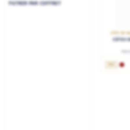
FILTRER PAR COFFRET
CÔTE DE N
CÔTES D
Mais
75cL