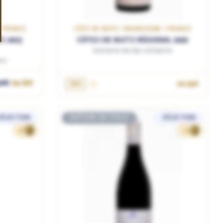
/ FRANCE
CÔTE DE NUITS / BOURGOGNE / FRANCE
S 2023
CÔTES DE NUITS RÉGIONAL 2020
Domaine Nicole Lamarche
ne
R
50€
54.83€
75cL
29.95€
SÉLECTION
RUPTURE DE STOCK
SÉLECTION
47
54