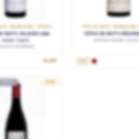
UITS / BOURGOGNE / FRANCE
CÔTE DE NUITS / BOURGOGNE 
E NUITS VILLAGES 2020
CÔTES DE NUITS RÉGIONA
Vieilles Vignes
Domaine Nicole Lamarc
omaine de Bellene
34.95€
75cL
 STOCK
CLUB