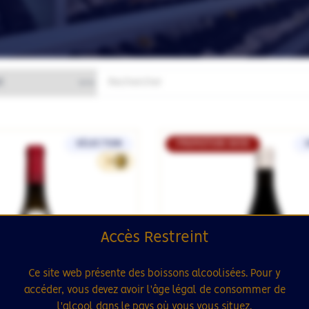
SÉLECTION
PROMOTION WEB
39
Accès Restreint
Ce site web présente des boissons alcoolisées. Pour y
accéder, vous devez avoir l'âge légal de consommer de
l'alcool dans le pays où vous vous situez.