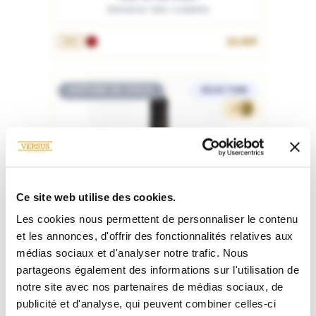
Domaine Yves Cuilleron
55.95€
75cL
RUPTURE DE STOCK
SÉLECTION
47
Ce site web utilise des cookies.
Les cookies nous permettent de personnaliser le contenu
et les annonces, d'offrir des fonctionnalités relatives aux
médias sociaux et d'analyser notre trafic. Nous
partageons également des informations sur l'utilisation de
notre site avec nos partenaires de médias sociaux, de
VALLÉE DU RHÔNE
publicité et d'analyse, qui peuvent combiner celles-ci