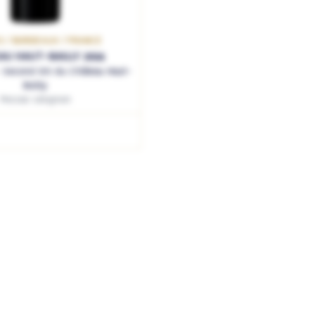
 / BORDEAUX / FRANCE
AU HAUT-BAILLY 2024
I - Second Vin du Château Haut-
Bailly
Pessac-Léognan