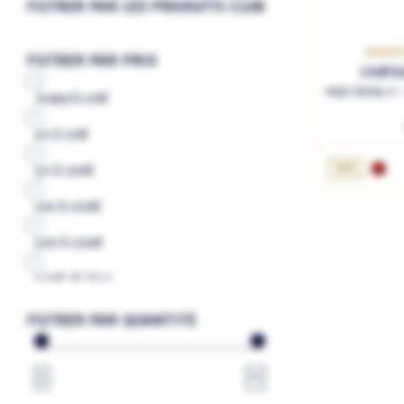
FILTRER PAR LES PRODUITS CLUB
GRAVES
FILTRER PAR PRIX
CHÂTE
Haut Bailly I
Jusqu'à
20€
20
à
50€
75cL
50
à
100€
100
à
200€
200
à
500€
500€
et plus
à
€
FILTRER PAR QUANTITÉ
1
∞