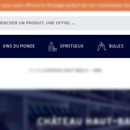
, nous vous offrons le stockage gratuit de vos commandes tout
VINS DU MONDE
SPIRITUEUX
BULLES
ACCUEIL
CHÂTEAU HAUT-BAILLY - VINS
/
CHÂTEAU HAUT-BAI