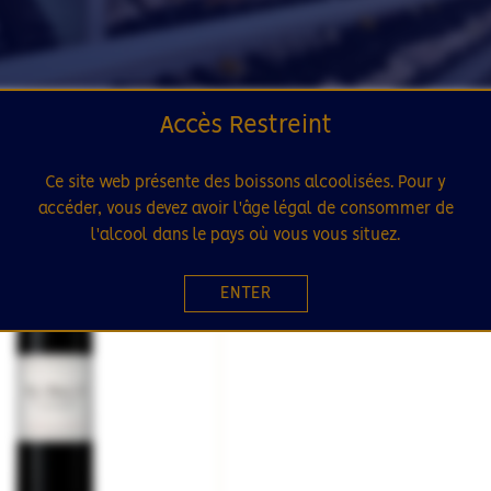
Accès Restreint
Ce site web présente des boissons alcoolisées. Pour y
accéder, vous devez avoir l'âge légal de consommer de
 STOCK
SÉLECTION
l'alcool dans le pays où vous vous situez.
ENTER