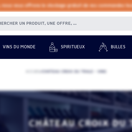
, nous vous offrons le stockage gratuit de vos commandes tout
VINS DU MONDE
SPIRITUEUX
BULLES
ACCUEIL
CHÂTEAU CROIX DU TRALE - VINS
/
CHÂTEAU CROIX DU 