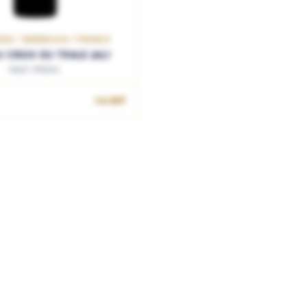
OC / BORDEAUX / FRANCE
 CROIX DU TRALE 2017
Haut-Médoc
14.95€