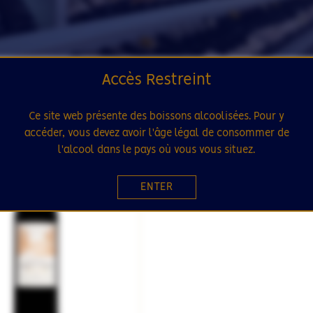
Accès Restreint
Ce site web présente des boissons alcoolisées. Pour y
accéder, vous devez avoir l'âge légal de consommer de
 STOCK
SÉLECTION
l'alcool dans le pays où vous vous situez.
12
ENTER