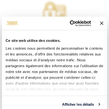
Visa, CB, Mastercard, Amex… Payez en toute confiance grâce à
notre partenaire Systempay.
Ce site web utilise des cookies.
Les meilleurs vins & spiritueux
Les cookies nous permettent de personnaliser le contenu
et les annonces, d'offrir des fonctionnalités relatives aux
médias sociaux et d'analyser notre trafic. Nous
partageons également des informations sur l'utilisation de
notre site avec nos partenaires de médias sociaux, de
VERSUS vous propose une sélection soignée de vins et spiritueux
publicité et d'analyse, qui peuvent combiner celles-ci
du monde entier.
avec d'autres informations que vous leur avez fournies
ou qu'ils ont collectées lors de votre utilisation de leurs
Livraison soignée
services.
Afficher les détails