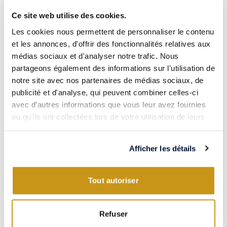
Ce site web utilise des cookies.
Les cookies nous permettent de personnaliser le contenu
et les annonces, d'offrir des fonctionnalités relatives aux
médias sociaux et d'analyser notre trafic. Nous
partageons également des informations sur l'utilisation de
notre site avec nos partenaires de médias sociaux, de
publicité et d'analyse, qui peuvent combiner celles-ci
avec d'autres informations que vous leur avez fournies
ou qu'ils ont collectées lors de votre utilisation de leurs
services.
ENTRE-DEUX-MERS / BORDEAUX / FRANCE
CHÂTEAU DE REIGNAC 2016
Afficher les détails
Grand Vin de Reignac
Bordeaux Supérieur
Tout autoriser
25.95€
75cL
Refuser
RUPTURE DE STOCK
SÉLECTION