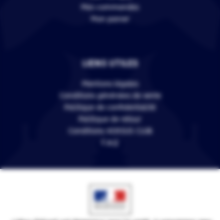
Mes commandes
Mon panier
LIENS UTILES
Mentions légales
Conditions générales de vente
Politique de confidentialité
Politique de retour
Conditions VERSUS CLUB
F.A.Q