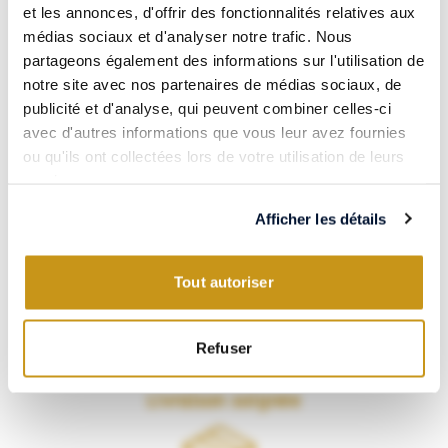
Paiement 100% sécurisé
et les annonces, d'offrir des fonctionnalités relatives aux
médias sociaux et d'analyser notre trafic. Nous
partageons également des informations sur l'utilisation de
notre site avec nos partenaires de médias sociaux, de
publicité et d'analyse, qui peuvent combiner celles-ci
avec d'autres informations que vous leur avez fournies
Visa, CB, Mastercard, Amex… Payez en toute confiance grâce à
ou qu'ils ont collectées lors de votre utilisation de leurs
notre partenaire Systempay.
services.
Les meilleurs vins & spiritueux
Afficher les détails
Tout autoriser
VERSUS vous propose une sélection soignée de vins et spiritueux
Refuser
du monde entier.
Livraison soignée