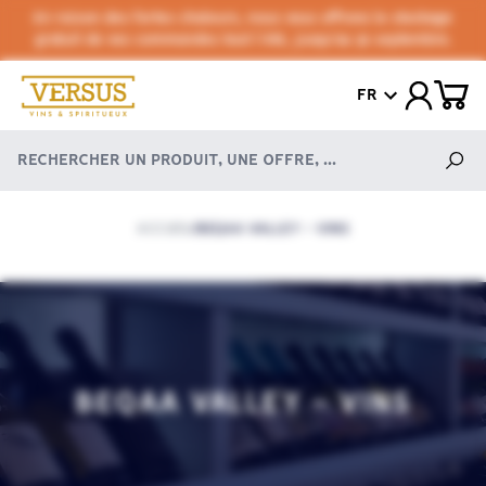
En raison des fortes chaleurs, nous vous offrons le stockage
gratuit de vos commandes tout l'été, jusqu'au 30 septembre.
FR
ACCUEIL
BEQAA VALLEY - VINS
/
BEQAA VALLEY - VINS