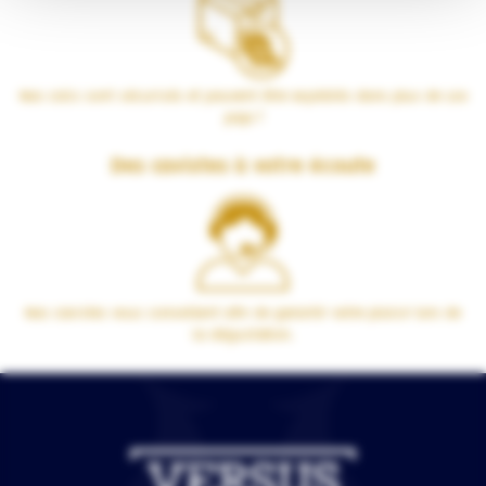
Nos colis sont sécurisés et peuvent être expédiés dans plus de 100
pays !
Des cavistes à votre écoute
Nos cavistes vous conseillent afin de garantir votre plaisir lors de
la dégustation.