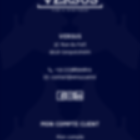
VERSUS
3C Rue du Fort
67118 Geispolsheim
+33 (0)388399805
contact@versus.wine
MON COMPTE CLIENT
Mon compte