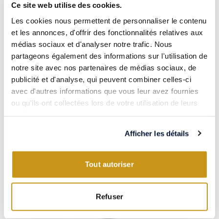
Ce site web utilise des cookies.
Les cookies nous permettent de personnaliser le contenu
et les annonces, d'offrir des fonctionnalités relatives aux
médias sociaux et d'analyser notre trafic. Nous
partageons également des informations sur l'utilisation de
notre site avec nos partenaires de médias sociaux, de
publicité et d'analyse, qui peuvent combiner celles-ci
avec d'autres informations que vous leur avez fournies
PIÉMONT / ITALIE
ou qu'ils ont collectées lors de votre utilisation de leurs
BARBERA D'ALBA 2016
services.
Valetta
Domaine Claudio Alario
Afficher les détails
38.00€
75cL
Tout autoriser
RUPTURE DE STOCK
SÉLECTION
Refuser
31