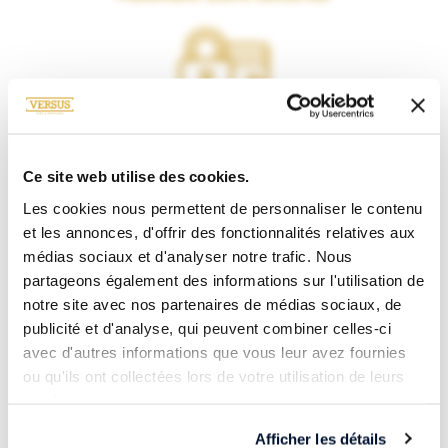
Visa, CB, Mastercard, Amex… Payez en toute confiance grâce à
notre partenaire Systempay.
Ce site web utilise des cookies.
Les meilleurs vins & spiritueux
Les cookies nous permettent de personnaliser le contenu
et les annonces, d'offrir des fonctionnalités relatives aux
médias sociaux et d'analyser notre trafic. Nous
partageons également des informations sur l'utilisation de
notre site avec nos partenaires de médias sociaux, de
publicité et d'analyse, qui peuvent combiner celles-ci
VERSUS vous propose une sélection soignée de vins et spiritueux
avec d'autres informations que vous leur avez fournies
du monde entier.
ou qu'ils ont collectées lors de votre utilisation de leurs
Livraison soignée
services.
Afficher les détails