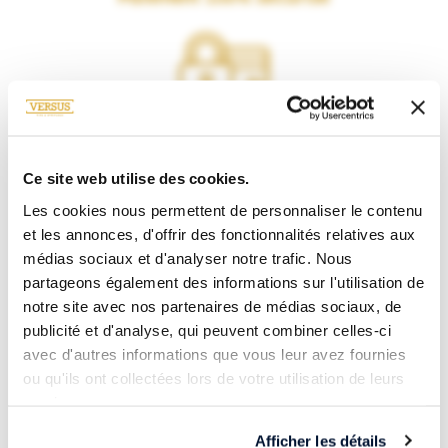
Visa, CB, Mastercard, Amex… Payez en toute confiance grâce à
notre partenaire Systempay.
Ce site web utilise des cookies.
Les meilleurs vins & spiritueux
Les cookies nous permettent de personnaliser le contenu
et les annonces, d'offrir des fonctionnalités relatives aux
médias sociaux et d'analyser notre trafic. Nous
partageons également des informations sur l'utilisation de
notre site avec nos partenaires de médias sociaux, de
publicité et d'analyse, qui peuvent combiner celles-ci
VERSUS vous propose une sélection soignée de vins et spiritueux
avec d'autres informations que vous leur avez fournies
du monde entier.
ou qu'ils ont collectées lors de votre utilisation de leurs
Livraison soignée
services.
Afficher les détails